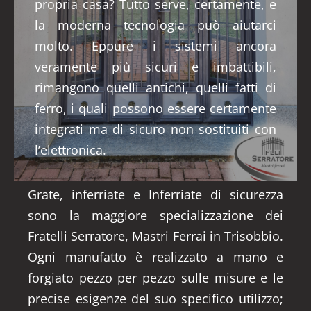
propria casa? Tutto serve, certamente, e
la moderna tecnologia può aiutarci
molto. Eppure i sistemi ancora
veramente più sicuri e imbattibili,
rimangono quelli antichi, quelli fatti di
ferro, i quali possono essere certamente
integrati ma di sicuro non sostituiti con
l’elettronica.
Grate, inferriate e Inferriate di sicurezza
sono la maggiore specializzazione dei
Fratelli Serratore, Mastri Ferrai in Trisobbio.
Ogni manufatto è realizzato a mano e
forgiato pezzo per pezzo sulle misure e le
precise esigenze del suo specifico utilizzo;