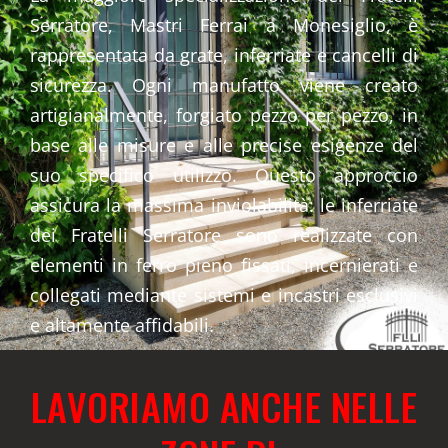
Serratore, Mastri Ferrai a Monesiglio, è
rappresentata da grate, inferriate e cancelli di
sicurezza. Ogni manufatto viene creato
artigianalmente, forgiato pezzo per pezzo, in
base alle misure e alle precise esigenze del
suo specifico utilizzo. Questo approccio
assicura la massima inviolabilità: le inferriate
dei Fratelli Serratore sono realizzate con
elementi in ferro pieno fissati, incernierati e
collegati mediante sistemi e incastri esclusivi
e altamente affidabili.
LAVORIAMO ANCHE NELLE