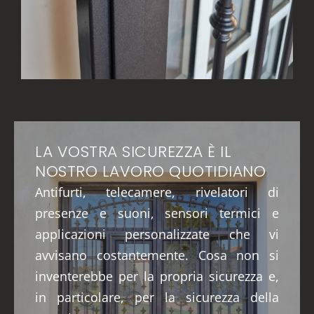
LA VOSTRA SICUREZZA È IL
NOSTRO LAVORO QUOTIDIANO
Antifurti, telecamere, rivelatori di
presenze e suoni, sensori termici e
applicazioni personalizzate che vi
avvisano costantemente. Cosa non si
inventerebbe per la propria sicurezza e,
in particolare, per la sicurezza della