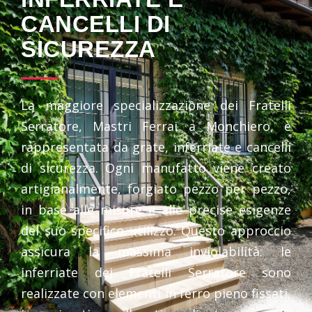
CANCELLI DI
SICUREZZA
La maggiore specializzazione dei Fratelli
Serratore, Mastri Ferrai a Monchiero, è
rappresentata da grate, inferriate e cancelli
di sicurezza. Ogni manufatto viene creato
artigianalmente, forgiato pezzo per pezzo,
in base alle misure e alle precise esigenze
del suo specifico utilizzo. Questo approccio
assicura la massima inviolabilità: le
inferriate dei Fratelli Serratore sono
realizzate con elementi in ferro pieno fissati,