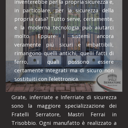
inventerebbe per la propria sicurezza e,
in particolare, per la sicurezza della
propria casa? Tutto serve, certamente,
e la moderna tecnologia può aiutarci
molto. Eppure i sistemi ancora
veramente più sicuri e imbattibili,
rimangono quelli antichi, quelli fatti di
ferro, i quali possono essere
certamente integrati ma di sicuro non
sostituiti con l’elettronica.
Grate, inferriate e Inferriate di sicurezza
sono la maggiore specializzazione dei
Fratelli Serratore, Mastri Ferrai in
Trisobbio. Ogni manufatto è realizzato a