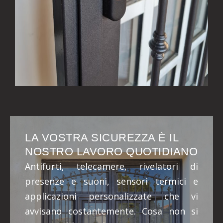
LA VOSTRA SICUREZZA È IL
NOSTRO LAVORO QUOTIDIANO
Antifurti, telecamere, rivelatori di
presenze e suoni, sensori termici e
applicazioni personalizzate che vi
avvisano costantemente. Cosa non si