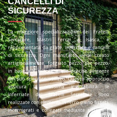
CANCELLI DI
SICUREZZA
La maggiore specializzazione dei Fratelli
Serratore, Mastri Ferrai a Isasca, è
rappresentata da grate, inferriate e cancelli
di sicurezza. Ogni manufatto viene creato
artigianalmente, forgiato pezzo per pezzo,
in base alle misure e alle precise esigenze
del suo specifico utilizzo. Questo approccio
assicura la massima inviolabilità: le
inferriate dei Fratelli Serratore sono
realizzate con elementi in ferro pieno fissati,
incernierati e collegati mediante sistemi e