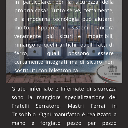
in particolare, per la sicurezza della
propria casa? Tutto serve, certamente,
e la moderna tecnologia può aiutarci
molto. Eppure i sistemi ancora
veramente più sicuri e imbattibili,
rimangono quelli antichi, quelli fatti di
ferro, i quali possono essere
certamente integrati ma di sicuro non
sostituiti con l’elettronica.
Grate, inferriate e Inferriate di sicurezza
sono la maggiore specializzazione dei
Fratelli Serratore, Mastri Ferrai in
Trisobbio. Ogni manufatto è realizzato a
mano e forgiato pezzo per pezzo