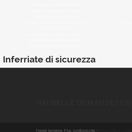
Coccaglio in provincia di Brescia,
Longhena in provincia di Brescia,
Rogolo in provincia di Sondrio,
San Sebastiano da Po in provincia di Torino,
San B
Lezzeno in provincia di Como,
Cinisello Balsamo in provincia di Milano,
Ono San Pietro in provincia di Brescia,
Vai alla lista completa delle città >>
Inferriate di sicurezza
HAI DELLE DOMANDE? CO
Fratelli Serratore. P.Iva: 02081150069 –
Privacy Policy – Cook