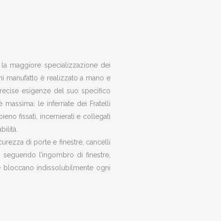
no la maggiore specializzazione dei
Ogni manufatto è realizzato a mano e
recise esigenze del suo specifico
 massima: le inferriate dei Fratelli
eno fissati, incernierati e collegati
bilità.
icurezza di porte e finestre, cancelli
no seguendo l’ingombro di finestre,
e bloccano indissolubilmente ogni