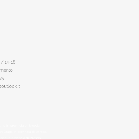
 / 14-18
amento
75
@outlook.it
ano in provincia di Brescia,
on Orago in provincia di Varese,
riga in provincia di Brescia,