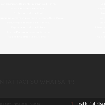
San Colombano Belmonte in provincia di Torino,
Bol
Villata in provincia di Vercelli,
Fagget
Vinchio in provincia di Asti,
Mom
ernardino Verbano in provincia di Verbano Cusio Ossola ,
Gran
Schivenoglia in provincia di Mantova,
Ber
Bagnaria in provincia di Pavia,
Robecco 
Inverso Pinasca in provincia di Torino,
Br
Vai alla lista completa delle città >>
Vai all
NTATTACI SU WHATSAPP!
mailto:fratellis
ie Policy – Note legali
–
Credits