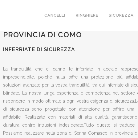
INFERRIATE DI SICUREZZA
CANCELLI
RINGHIERE
SICUREZZA
REALIZZIAMO A SENNA COMASCO 
PROVINCIA DI COMO
INFERRIATE DI SICUREZZA
La tranquillità che ci danno le inferriate in acciaio rapprese
imprescindibile, poiché nulla offre una protezione più affida
soluzioni avanzate per la vostra tranquillità, tra cui inferriate di s
blindate. La nostra lunga esperienza e competenza nel settore 
rispondere in modo ottimale a ogni vostra esigenza di sicurezza.Le
di sicurezza sono progettate con attenzione per offrire una 
affidabile. Realizzate con materiali di alta qualità, garantisco
duratura contro intrusioni indesiderate.Tutto questo si traduce 
Possiamo realizzare nella zona di Senna Comasco in provincia d