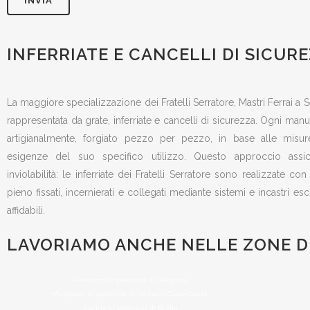
INFERRIATE E CANCELLI DI SICUR
La maggiore specializzazione dei Fratelli Serratore, Mastri Ferrai 
rappresentata da grate, inferriate e cancelli di sicurezza. Ogni manu
artigianalmente, forgiato pezzo per pezzo, in base alle misur
esigenze del suo specifico utilizzo. Questo approccio assi
inviolabilità: le inferriate dei Fratelli Serratore sono realizzate co
pieno fissati, incernierati e collegati mediante sistemi e incastri es
affidabili.
LAVORIAMO ANCHE NELLE ZONE DI
Presezzo in provincia di Bergamo,
Mergozzo in provincia di Verbano Cusio Ossola ,
Curino in provincia di Biella,