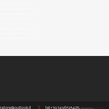
late in provincia di Milano,
o Lario in provincia di Como,
o in provincia di Novara,
tola in provincia di Varese,
golo in provincia di Cuneo,
d’Oglio in provincia di Cremona,
eme in provincia di Pavia,
a lista completa delle città >>
erratore@outlook.it
tel:+393496515475
Generated by
MPG