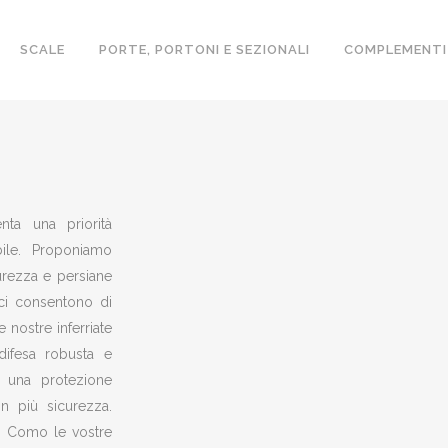
SCALE
PORTE, PORTONI E SEZIONALI
COMPLEMENTI
IN
nta una priorità
bile. Proponiamo
icurezza e persiane
ci consentono di
 nostre inferriate
difesa robusta e
no una protezione
in più sicurezza.
i Como le vostre