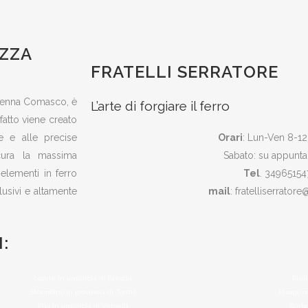
EZZA
FRATELLI SERRATORE
a Senna Comasco, è
L’arte di forgiare il ferro
fatto viene creato
e e alle precise
Orari
: Lun-Ven 8-12
cura la massima
Sabato: su appunt
n elementi in ferro
Tel
. 34965154
clusivi e altamente
mail
: fratelliserratore
:
Losine in provincia di Brescia,
Rudi
Strambino in provincia di Torino,
Jerago c
Pila in provincia di Vercelli,
Barba