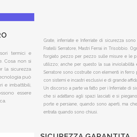
RO
Grate, inferriate e Inferriate di sicurezza so
Fratelli Serratore, Mastri Ferrai in Trisobbio. 
sori termici e
forgiato pezzo per pezzo sulle misure e le p
e. Cosa non si
utilizzo; anche per questo la sua inviolabilità è
er la sicurezza
Serratore sono costruite con elementi in ferro pi
tecnologia può
con sistemi e incastri esclusivi e di grande affida
 e imbattibili,
Un discorso a parte va fatto per i Inferriate di s
possono essere
che si adattano agli spazi lasciati e si piega
ca.
porte e persiane, quando sono aperti, ma ch
entrata quando sono chiusi.
SICUREZZA GARANTITA