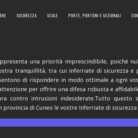
ERE
SICUREZZA
SCALE
PORTE, PORTONI E SEZIONALI
CO
TANA IN PROVINCIA DI CUNEO
appresenta una priorità imprescindibile, poiché nu
stra tranquillità, tra cui inferriate di sicurezza e
entono di rispondere in modo ottimale a ogni vost
ttenzione per offrire una difesa robusta e affidabile
ra contro intrusioni indesiderate.Tutto questo s
 provincia di Cuneo le vostre Inferriate di sicurezza