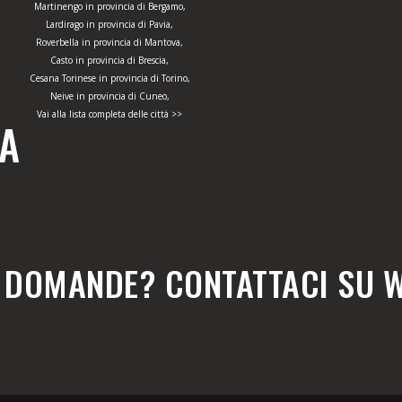
Martinengo in provincia di Bergamo,
Lardirago in provincia di Pavia,
Roverbella in provincia di Mantova,
Casto in provincia di Brescia,
Cesana Torinese in provincia di Torino,
Neive in provincia di Cuneo,
Vai alla lista completa delle città >>
ZA
E DOMANDE? CONTATTACI SU 