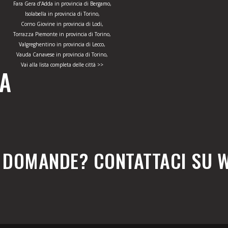
Fara Gera d’Adda in provincia di Bergamo,
Isolabella in provincia di Torino,
Corno Giovine in provincia di Lodi,
Torrazza Piemonte in provincia di Torino,
Valgreghentino in provincia di Lecco,
Vauda Canavese in provincia di Torino,
Vai alla lista completa delle città >>
ZA
E DOMANDE? CONTATTACI SU 