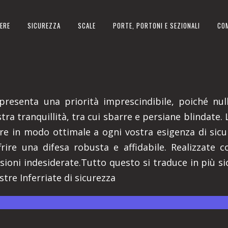
ERE
SICUREZZA
SCALE
PORTE, PORTONI E SEZIONALI
CO
 IN PROVINCIA DI CUNEO
presenta una priorità imprescindibile, poiché nul
tra tranquillità, tra cui sbarre e persiane blindate.
e in modo ottimale a ogni vostra esigenza di sicur
ire una difesa robusta e affidabile. Realizzate co
ioni indesiderate.Tutto questo si traduce in più si
stre Inferriate di sicurezza