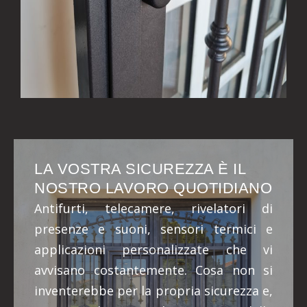
LA VOSTRA SICUREZZA È IL
NOSTRO LAVORO QUOTIDIANO
Antifurti, telecamere, rivelatori di
presenze e suoni, sensori termici e
applicazioni personalizzate che vi
avvisano costantemente. Cosa non si
inventerebbe per la propria sicurezza e,