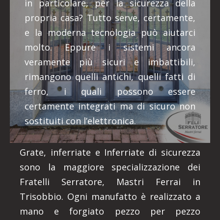
in particolare, per la sicurezza della
propria casa? Tutto serve, certamente,
e la moderna tecnologia può aiutarci
molto. Eppure i sistemi ancora
veramente più sicuri e imbattibili,
rimangono quelli antichi, quelli fatti di
ferro, i quali possono essere
certamente integrati ma di sicuro non
sostituiti con l’elettronica.
Grate, inferriate e Inferriate di sicurezza
sono la maggiore specializzazione dei
Fratelli Serratore, Mastri Ferrai in
Trisobbio. Ogni manufatto è realizzato a
mano e forgiato pezzo per pezzo