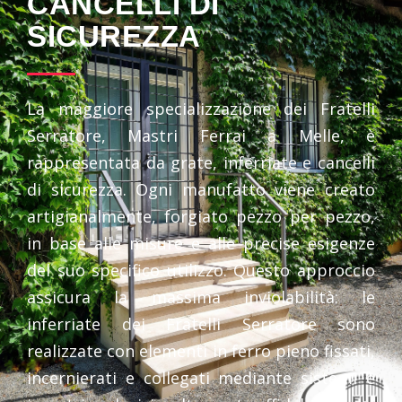
CANCELLI DI
SICUREZZA
La maggiore specializzazione dei Fratelli
Serratore, Mastri Ferrai a Melle, è
rappresentata da grate, inferriate e cancelli
di sicurezza. Ogni manufatto viene creato
artigianalmente, forgiato pezzo per pezzo,
in base alle misure e alle precise esigenze
del suo specifico utilizzo. Questo approccio
assicura la massima inviolabilità: le
inferriate dei Fratelli Serratore sono
realizzate con elementi in ferro pieno fissati,
incernierati e collegati mediante sistemi e