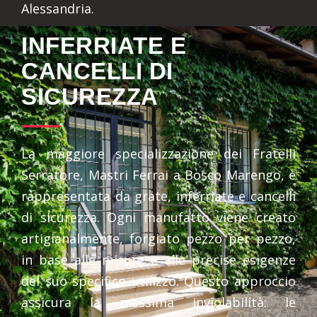
Alessandria.
INFERRIATE E
CANCELLI DI
SICUREZZA
La maggiore specializzazione dei Fratelli
Serratore, Mastri Ferrai a Bosco Marengo, è
rappresentata da grate, inferriate e cancelli
di sicurezza. Ogni manufatto viene creato
artigianalmente, forgiato pezzo per pezzo,
in base alle misure e alle precise esigenze
del suo specifico utilizzo. Questo approccio
assicura la massima inviolabilità: le