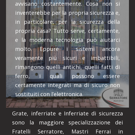
avvisano costantemente. Cosa non si
inventerebbe per la propria sicurezza e,
in particolare, per la sicurezza della
propria casa? Tutto serve, certamente,
e la moderna tecnologia può aiutarci
molto. Eppure i sistemi ancora
veramente più sicuri e imbattibili,
rimangono quelli antichi, quelli fatti di
ferro, i quali possono essere
certamente integrati ma di sicuro non
sostituiti con l’elettronica.
Grate, inferriate e Inferriate di sicurezza
sono la maggiore specializzazione dei
Fratelli Serratore, Mastri Ferrai in