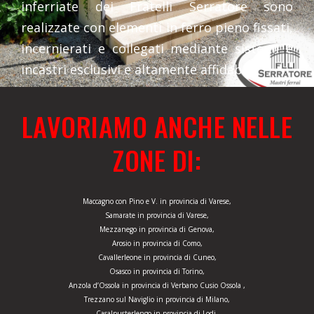
inferriate dei Fratelli Serratore sono
realizzate con elementi in ferro pieno fissati,
incernierati e collegati mediante sistemi e
incastri esclusivi e altamente affidabili.
LAVORIAMO ANCHE NELLE
ZONE DI:
Maccagno con Pino e V. in provincia di Varese,
Samarate in provincia di Varese,
Mezzanego in provincia di Genova,
Arosio in provincia di Como,
Cavallerleone in provincia di Cuneo,
Osasco in provincia di Torino,
Anzola d’Ossola in provincia di Verbano Cusio Ossola ,
Trezzano sul Naviglio in provincia di Milano,
Casalpusterlengo in provincia di Lodi,