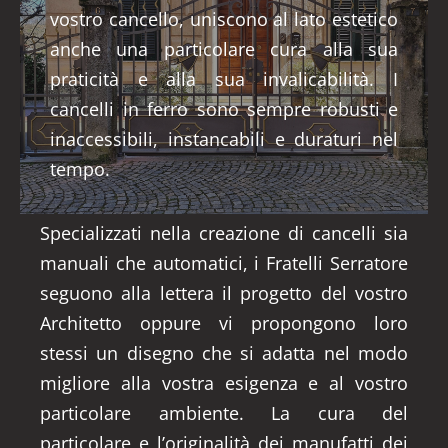
vostro cancello, uniscono al lato estetico
anche una particolare cura alla sua
praticità e alla sua invalicabilità. I
cancelli in ferro sono sempre robusti e
inaccessibili, instancabili e duraturi nel
tempo.
Specializzati nella creazione di cancelli sia
manuali che automatici, i Fratelli Serratore
seguono alla lettera il progetto del vostro
Architetto oppure vi propongono loro
stessi un disegno che si adatta nel modo
migliore alla vostra esigenza e al vostro
particolare ambiente. La cura del
particolare e l’originalità dei manufatti dei