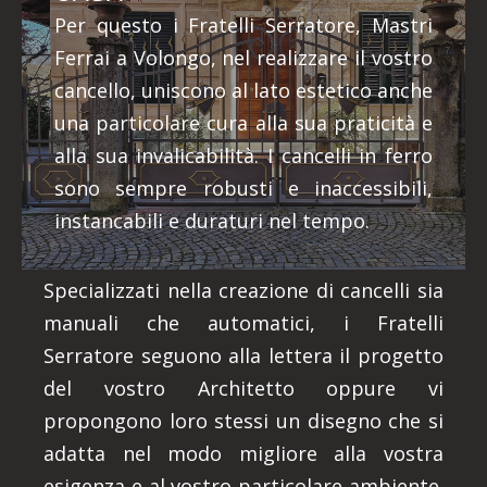
Per questo i Fratelli Serratore, Mastri
Ferrai a Volongo, nel realizzare il vostro
cancello, uniscono al lato estetico anche
una particolare cura alla sua praticità e
alla sua invalicabilità. I cancelli in ferro
sono sempre robusti e inaccessibili,
instancabili e duraturi nel tempo.
Specializzati nella creazione di cancelli sia
manuali che automatici, i Fratelli
Serratore seguono alla lettera il progetto
del vostro Architetto oppure vi
propongono loro stessi un disegno che si
adatta nel modo migliore alla vostra
esigenza e al vostro particolare ambiente.