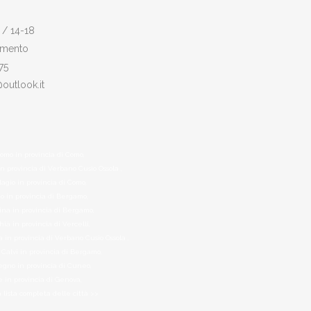
 / 14-18
amento
75
@outlook.it
pomo in provincia di Como,
n provincia di Verbano Cusio Ossola ,
lagio in provincia di Como,
io in provincia di Bergamo,
ina in provincia di Bergamo,
hià in provincia di Vercelli,
in provincia di Verbano Cusio Ossola ,
 Calvi in provincia di Bergamo,
egno in provincia di Cuneo,
 in provincia di Genova,
a lista completa delle città >>