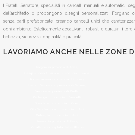
I Fratelli Serratore, specialisti in cancelli manuali e automatici, s
dell’architetto o propongono disegni personalizzati. Forgiano
senza parti prefabbricate, creando cancelli unici che caratteriz
ogni ambiente. Esteticamente accattivanti, robusti e duraturi, i loro
bellezza, sicurezza, originalità e praticità.
LAVORIAMO ANCHE NELLE ZONE DI
Issogne in provincia di Aosta,
Campospinoso Albaredo in provincia di Pavia,
Roccasparvera in provincia di Cuneo,
Bedero Valcuvia in provincia di Varese,
Verrone in provincia di Biella,
Pertengo in provincia di Vercelli,
Grandate in provincia di Como,
Villa San Secondo in provincia di Asti,
Belveglio in provincia di Asti,
Rosasco in provincia di Pavia,
Vai alla lista completa delle città >>