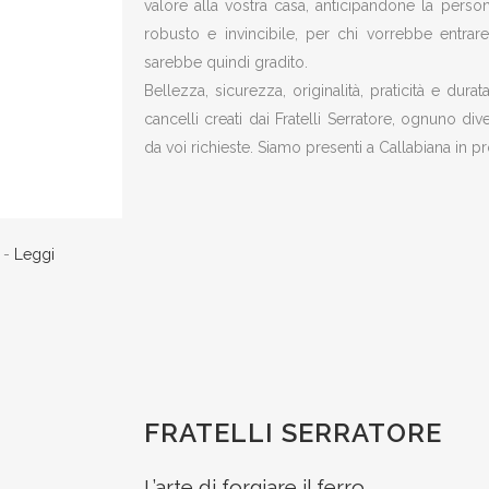
valore alla vostra casa, anticipandone la persona
robusto e invincibile, per chi vorrebbe entrar
sarebbe quindi gradito.
Bellezza, sicurezza, originalità, praticità e dur
cancelli creati dai Fratelli Serratore, ognuno div
da voi richieste. Siamo presenti a Callabiana in pro
) -
Leggi
FRATELLI SERRATORE
L’arte di forgiare il ferro