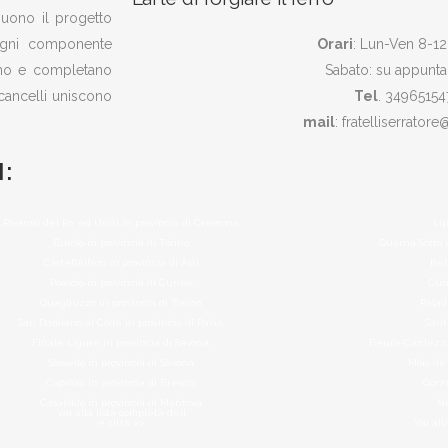
eguono il progetto
 ogni componente
Orari
: Lun-Ven 8-12
zano e completano
Sabato: su appunt
 cancelli uniscono
Tel
. 34965154
mail
: fratelliserratore
:
Rivarolo del Re ed Uniti in provincia di Cremona,
Li
Burolo in provincia di Torino,
Quarna Sotto i
Castell’Alfero in provincia di Asti,
Bel
Roascio in provincia di Cuneo,
Cus
Quagliuzzo in provincia di Torino,
Palad
San Damiano al Colle in provincia di Pavia,
Sant
Finale Ligure in provincia di Savona,
Beura-Cardezza 
Sassello in provincia di Savona,
Moio de’
Capriolo in provincia di Brescia,
Gorz
Casaloldo in provincia di Mantova,
Ne
Vai alla lista completa dell
e città >>
Vai all