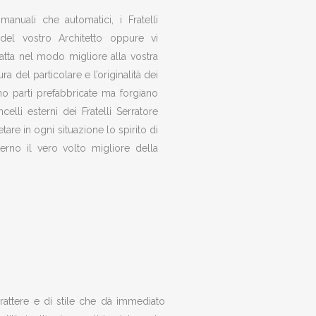
manuali che automatici, i Fratelli
 del vostro Architetto oppure vi
tta nel modo migliore alla vostra
a del particolare e l’originalità dei
zano parti prefabbricate ma forgiano
li esterni dei Fratelli Serratore
are in ogni situazione lo spirito di
terno il vero volto migliore della
rattere e di stile che dà immediato