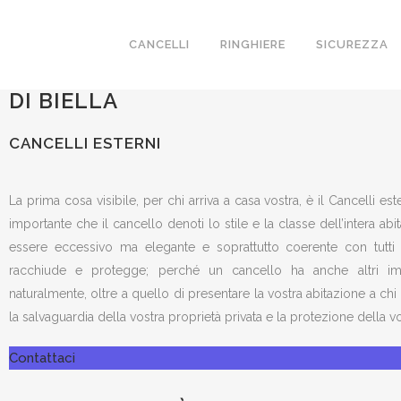
CANCELLI ESTERNI
CANCELLI
RINGHIERE
SICUREZZA
REALIZZIAMO A CALLABIANA IN P
DI BIELLA
CANCELLI ESTERNI
La prima cosa visibile, per chi arriva a casa vostra, è il Cancelli es
importante che il cancello denoti lo stile e la classe dell’intera ab
essere eccessivo ma elegante e soprattutto coerente con tutti 
racchiude e protegge; perché un cancello ha anche altri imp
naturalmente, oltre a quello di presentare la vostra abitazione a chi 
la salvaguardia della vostra proprietà privata e la protezione della vos
Contattaci