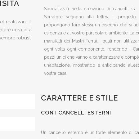
ISITA
Specializzati nella creazione di cancelli sia 
Serratore seguono alla lettera il progetto
el realizzare il
propongono loro stessi un disegno che si ada
olare cura alla
esigenza e al vostro particolare ambiente. La cur
o sempre robusti
manufatti dei Mastri Ferrai, i quali non utiliz
ogni volta ogni componente, rendendo i Cancel
pezzi unici che vanno a caratterizzare e complet
un’abitazione, mostrando e anticipando all’es
vostra casa.
CARATTERE E STILE
CON I CANCELLI ESTERNI
Un cancello esterno è un forte elemento di ca