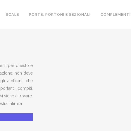
SCALE
PORTE, PORTONI E SEZIONALI
COMPLEMENTI
ROVINCIA
terni; per questo è
itazione: non deve
gli ambienti che
ortanti compiti,
vi viene a trovare:
tra intimità.