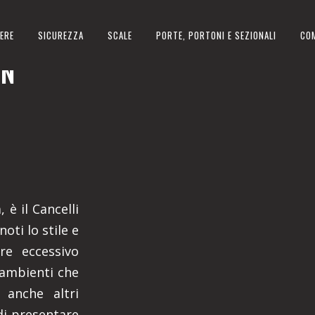
ERE
SICUREZZA
SCALE
PORTE, PORTONI E SEZIONALI
CO
IN
 è il Cancelli
oti lo stile e
ere eccessivo
 ambienti che
 anche altri
di presentare