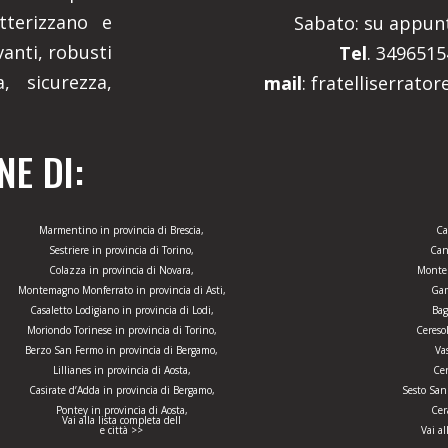
tterizzano e
Sabato: su appu
anti, robusti
Tel
. 349651
, sicurezza,
mail
: fratelliserrato
E DI:
Marmentino in provincia di Brescia,
Ca
Sestriere in provincia di Torino,
Can
Colazza in provincia di Novara,
Monteb
Montemagno Monferrato in provincia di Asti,
Gam
Casaletto Lodigiano in provincia di Lodi,
Bag
Moriondo Torinese in provincia di Torino,
Ceresol
Berzo San Fermo in provincia di Bergamo,
Va
Lillianes in provincia di Aosta,
Cer
Casirate d’Adda in provincia di Bergamo,
Sesto San
Pontey in provincia di Aosta,
Cer
Vai alla lista completa dell
e città >>
Vai al