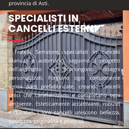
provincia di Asti.
SPECIALISTI IN
CANCELLI ESTERNI
I Fratelli Serratore, specialisti in cancelli
manuali e automatici, seguono il progetto
dell’architetto o propongono disegni
personalizzati. Forgiano ogni componente
senza parti prefabbricate, creando cancelli
unici che caratterizzano e completano ogni
ambiente. Esteticamente accattivanti, robusti
e duraturi, i loro cancelli uniscono bellezza,
sicurezza, originalità e praticità.