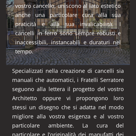
vostro cancello, uniscono al lato estetico
anche una particolare cura alla sua
praticità e alla sua invalicabilità. I
cancelli in ferro sono sempre robusti e
inaccessibili, instancabili e duraturi nel
tempo.
Specializzati nella creazione di cancelli sia
manuali che automatici, i Fratelli Serratore
seguono alla lettera il progetto del vostro
Architetto oppure vi propongono loro
stessi un disegno che si adatta nel modo
migliore alla vostra esigenza e al vostro
particolare ambiente. La cura del
particolare e l’originalità dei manufatti dei