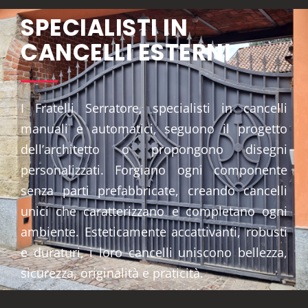
SPECIALISTI IN
CANCELLI ESTERNI
I Fratelli Serratore, specialisti in cancelli
manuali e automatici, seguono il progetto
dell’architetto o propongono disegni
personalizzati. Forgiano ogni componente
senza parti prefabbricate, creando cancelli
unici che caratterizzano e completano ogni
ambiente. Esteticamente accattivanti, robusti
e duraturi, i loro cancelli uniscono bellezza,
sicurezza, originalità e praticità.