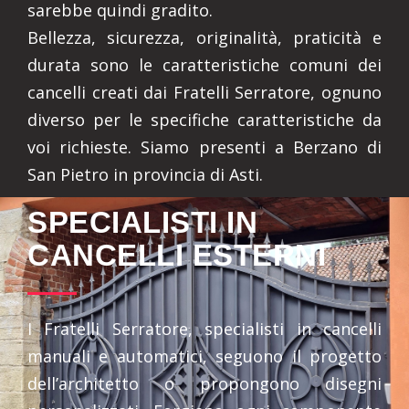
sarebbe quindi gradito.
Bellezza, sicurezza, originalità, praticità e
durata sono le caratteristiche comuni dei
cancelli creati dai Fratelli Serratore, ognuno
diverso per le specifiche caratteristiche da
voi richieste. Siamo presenti a Berzano di
San Pietro in provincia di Asti.
SPECIALISTI IN
CANCELLI ESTERNI
I Fratelli Serratore, specialisti in cancelli
manuali e automatici, seguono il progetto
dell’architetto o propongono disegni