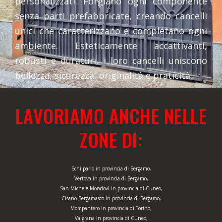
personalizzati. Forgiano ogni componente
senza parti prefabbricate, creando cancelli
unici che caratterizzano e completano ogni
ambiente. Esteticamente accattivanti,
robusti e duraturi, i loro cancelli uniscono
bellezza, sicurezza, originalità e praticità.
LAVORIAMO ANCHE NELLE
ZONE DI:
Schilpario in provincia di Bergamo,
Vertova in provincia di Bergamo,
San Michele Mondovì in provincia di Cuneo,
Cisano Bergamasco in provincia di Bergamo,
Mompantero in provincia di Torino,
Valgrana in provincia di Cuneo,