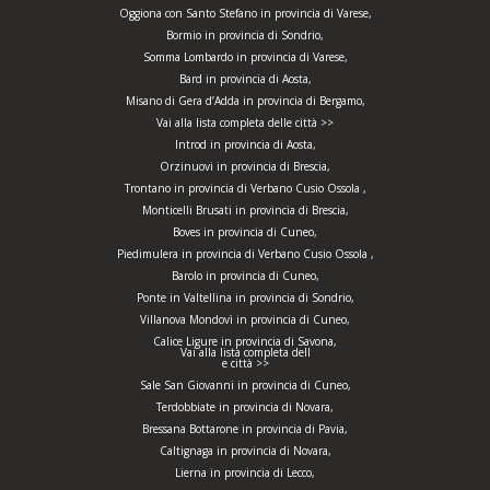
Oggiona con Santo Stefano in provincia di Varese,
Bormio in provincia di Sondrio,
Somma Lombardo in provincia di Varese,
Bard in provincia di Aosta,
Misano di Gera d’Adda in provincia di Bergamo,
Vai alla lista completa delle città >>
Introd in provincia di Aosta,
Orzinuovi in provincia di Brescia,
Trontano in provincia di Verbano Cusio Ossola ,
Monticelli Brusati in provincia di Brescia,
Boves in provincia di Cuneo,
Piedimulera in provincia di Verbano Cusio Ossola ,
Barolo in provincia di Cuneo,
Ponte in Valtellina in provincia di Sondrio,
Villanova Mondovì in provincia di Cuneo,
Calice Ligure in provincia di Savona,
Vai alla lista completa dell
e città >>
Sale San Giovanni in provincia di Cuneo,
Terdobbiate in provincia di Novara,
Bressana Bottarone in provincia di Pavia,
Caltignaga in provincia di Novara,
Lierna in provincia di Lecco,