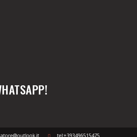
WHATSAPP!
rratore@outlook.it
tel:+393496515475