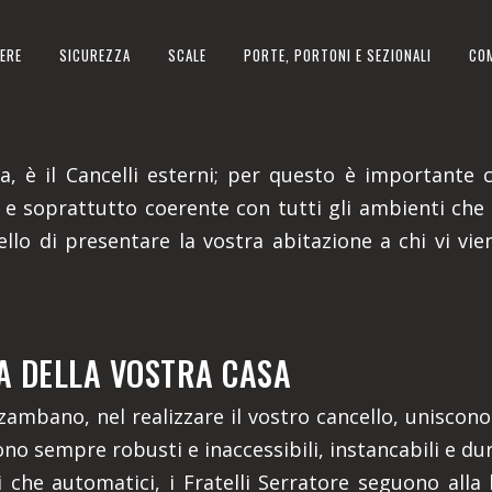
ERE
SICUREZZA
SCALE
PORTE, PORTONI E SEZIONALI
CO
 IN PROVINCIA DI MANTOVA
, è il Cancelli esterni; per questo è importante che
 e soprattutto coerente con tutti gli ambienti che
llo di presentare la vostra abitazione a chi vi vie
ITA DELLA VOSTRA CASA
zambano, nel realizzare il vostro cancello, uniscono
o sono sempre robusti e inaccessibili, instancabili e d
li che automatici, i Fratelli Serratore seguono alla