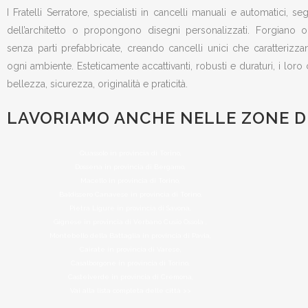
I Fratelli Serratore, specialisti in cancelli manuali e automatici, s
dell’architetto o propongono disegni personalizzati. Forgiano
senza parti prefabbricate, creando cancelli unici che caratteriz
ogni ambiente. Esteticamente accattivanti, robusti e duraturi, i loro
bellezza, sicurezza, originalità e praticità.
LAVORIAMO ANCHE NELLE ZONE DI
Quassolo in provincia di Torino,
Dossena in provincia di Bergamo,
Macello in provincia di Torino,
Baldissero Canavese in provincia di Torino,
Pietra Ligure in provincia di Savona,
Gignese in provincia di Verbano Cusio Ossola ,
Montebello della Battaglia in provincia di Pavia,
Cairate in provincia di Varese,
Casalborgone in provincia di Torino,
Castelverde in provincia di Cremona,
Vai alla lista completa delle città >>