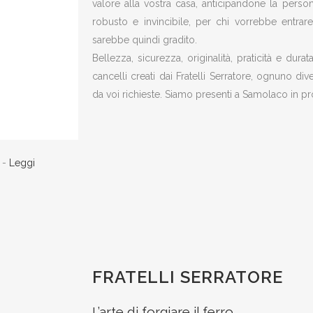
valore alla vostra casa, anticipandone la persona
robusto e invincibile, per chi vorrebbe entrar
sarebbe quindi gradito.
Bellezza, sicurezza, originalità, praticità e dur
cancelli creati dai Fratelli Serratore, ognuno div
da voi richieste. Siamo presenti a Samolaco in pr
) -
Leggi
FRATELLI SERRATORE
L’arte di forgiare il ferro