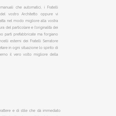
manuali che automatici, i Fratelli
 del vostro Architetto oppure vi
tta nel modo migliore alla vostra
a del particolare e l’originalità dei
zano parti prefabbricate ma forgiano
li esterni dei Fratelli Serratore
are in ogni situazione lo spirito di
terno il vero volto migliore della
rattere e di stile che dà immediato