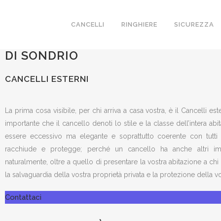
CANCELLI ESTERNI
CANCELLI
RINGHIERE
SICUREZZA
REALIZZIAMO A SAMOLACO IN PRO
DI SONDRIO
CANCELLI ESTERNI
La prima cosa visibile, per chi arriva a casa vostra, è il Cancelli es
importante che il cancello denoti lo stile e la classe dell’intera ab
essere eccessivo ma elegante e soprattutto coerente con tutti 
racchiude e protegge; perché un cancello ha anche altri imp
naturalmente, oltre a quello di presentare la vostra abitazione a chi 
la salvaguardia della vostra proprietà privata e la protezione della vos
Contattaci