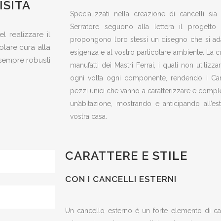
ISITA
Specializzati nella creazione di cancelli sia 
Serratore seguono alla lettera il progetto
l realizzare il
propongono loro stessi un disegno che si ada
olare cura alla
esigenza e al vostro particolare ambiente. La cur
o sempre robusti
manufatti dei Mastri Ferrai, i quali non utiliz
ogni volta ogni componente, rendendo i Cancel
pezzi unici che vanno a caratterizzare e complet
un’abitazione, mostrando e anticipando all’es
vostra casa.
CARATTERE E STILE
CON I CANCELLI ESTERNI
Un cancello esterno è un forte elemento di ca