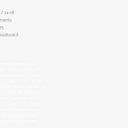
 / 14-18
amento
75
@outlook.it
rlino in provincia di Lodi,
della Cima in provincia di Imperia,
ano in provincia di Bergamo,
Cremasca in provincia di Cremona,
provincia di Monza e della Brianza,
anavese in provincia di Torino,
Gillio in provincia di Torino,
iovera in provincia di Alessandria,
 Colle in provincia di Bergamo,
llo in provincia di Sondrio,
a lista completa delle città >>