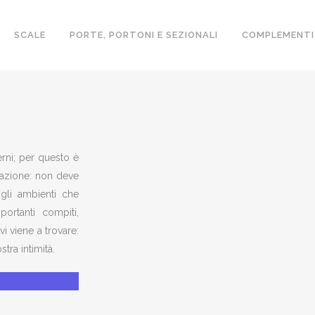
SCALE
PORTE, PORTONI E SEZIONALI
COMPLEMENTI
VINCIA
terni; per questo è
itazione: non deve
gli ambienti che
ortanti compiti,
vi viene a trovare:
tra intimità.