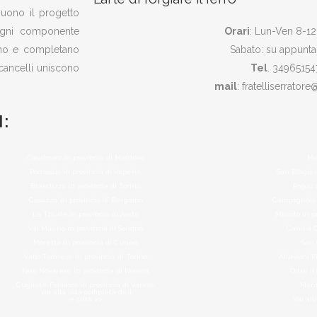
eguono il progetto
 ogni componente
Orari
: Lun-Ven 8-12
zano e completano
Sabato: su appunt
 cancelli uniscono
Tel
. 34965154
mail
: fratelliserratore
:
Casalmoro in provincia di Mantova,
Me
Pornassio in provincia di Imperia,
San Biagio 
Brandizzo in provincia di Torino,
Pagazz
Casazza in provincia di Bergamo,
Campagnola 
La Thuile in provincia di Aosta,
Misinto in 
Val Masino in provincia di Sondrio,
Candia C
Moretta in provincia di Cuneo,
San 
Vallo Torinese in provincia di Torino,
Alluvioni P
Fara Novarese in provincia di Novara,
Oltre il
Cugliate-Fabiasco in provincia di Varese,
Mante
Vai alla lista completa dell
e città >>
Vai all