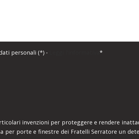
ati personali (*) -
Leggi l'informativa
*
ticolari invenzioni per proteggere e rendere inattacc
za per porte e finestre dei Fratelli Serratore un de