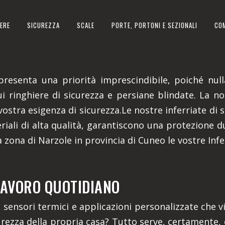
ERE
SICUREZZA
SCALE
PORTE, PORTONI E SEZIONALI
CO
PROVINCIA DI CUNEO
presenta una priorità imprescindibile, poiché nul
cui ringhiere di sicurezza e persiane blindate. La 
stra esigenza di sicurezza.Le nostre inferriate di 
eriali di alta qualità, garantiscono una protezione 
a zona di Narzole in provincia di Cuneo le vostre Infe
 LAVORO QUOTIDIANO
i, sensori termici e applicazioni personalizzate che
icurezza della propria casa? Tutto serve, certamente