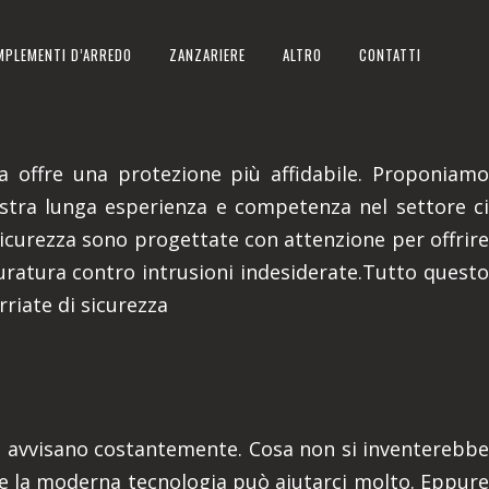
MPLEMENTI D’ARREDO
ZANZARIERE
ALTRO
CONTATTI
la offre una protezione più affidabile. Proponiamo
nostra lunga esperienza e competenza nel settore ci
sicurezza sono progettate con attenzione per offrire
duratura contro intrusioni indesiderate.Tutto questo
rriate di sicurezza
 vi avvisano costantemente. Cosa non si inventerebbe
, e la moderna tecnologia può aiutarci molto. Eppure