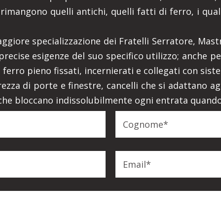
 rimangono quelli antichi, quelli fatti di ferro, i q
aggiore specializzazione dei Fratelli Serratore, Mast
ecise esigenze del suo specifico utilizzo; anche per
erro pieno fissati, incernierati e collegati con sistem
rezza di porte e finestre, cancelli che si adattano a
 che bloccano indissolubilmente ogni entrata quando