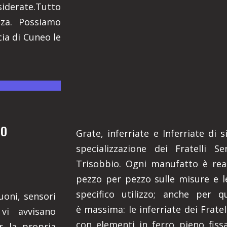
siderate.Tutto
zza. Possiamo
ia di Cuneo le
RO
Grate, inferriate e Inferriate di
specializzazione dei Fratelli Se
Trisobbio. Ogni manufatto è rea
pezzo per pezzo sulle misure e l
specifico utilizzo; anche per qu
uoni, sensori
è massima: le inferriate dei Frate
vi avvisano
con elementi in ferro pieno fissat
r la propria