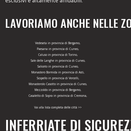
esclusivi e altamente affidabili.
LAVORIAMO ANCHE NELLE ZO
Vedeseta in provincia di Bergamo,
Paesana in provincia di Cuneo,
Caluso in provincia di Torino,
Sale delle Langhe in provincia di Cuneo,
Saliceto in provincia di Cuneo,
Monastero Bormida in provincia di Asti,
Scopello in provincia di Vercelli,
Monasterolo Casotto in provincia di Cuneo,
Mezzoldo in provincia di Bergamo,
Casaletto di Sopra in provincia di Cremona,
Vai alla lista completa delle città >>
INFERRIATE DI SICUREZ