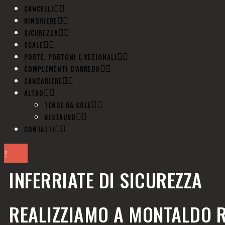
CANCELLI
RINGHIERE
SICUREZZA
SCALE
PORTE, PORTONI E SEZIONALI
COMPLEMENTI D’ARREDO
ZANZARIERE
ALTRO
TENDE DA SOLE
RESTAURO
CONTATTI
INFERRIATE DI SICUREZZA
REALIZZIAMO A MONTALDO 