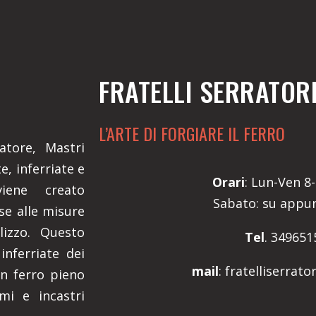
FRATELLI SERRATOR
L’ARTE DI FORGIARE IL FERRO
atore, Mastri
, inferriate e
Orari
: Lun-Ven 8-
iene creato
Sabato: su app
se alle misure
lizzo. Questo
Tel
. 349651
inferriate dei
mail
: fratelliserrat
in ferro pieno
emi e incastri