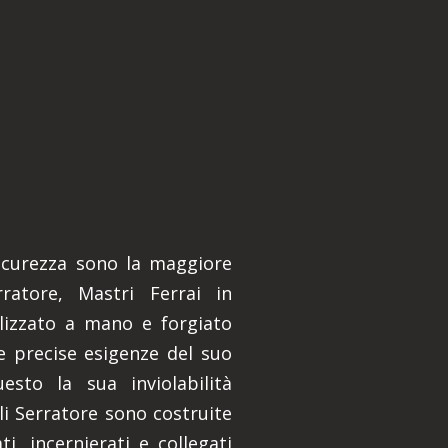
 sicurezza sono la maggiore
rratore, Mastri Ferrai in
lizzato a mano e forgiato
e precise esigenze del suo
esto la sua inviolabilità
lli Serratore sono costruite
i, incernierati e collegati