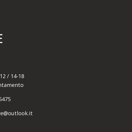
E
12 / 14-18
untamento
5475
ore@outlook.it