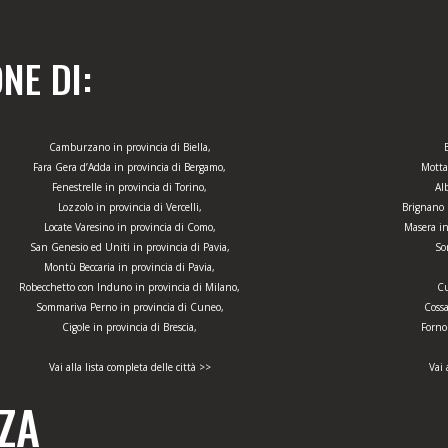
NE DI:
Camburzano in provincia di Biella,
Fara Gera d’Adda in provincia di Bergamo,
Motta
Fenestrelle in provincia di Torino,
Al
Lozzolo in provincia di Vercelli,
Brignano 
Locate Varesino in provincia di Como,
Masera in
San Genesio ed Uniti in provincia di Pavia,
So
Montù Beccaria in provincia di Pavia,
Robecchetto con Induno in provincia di Milano,
Cu
Sommariva Perno in provincia di Cuneo,
Cossa
Cigole in provincia di Brescia,
Forno
Vai alla lista completa delle città >>
Vai 
ZA