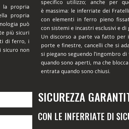
specifico utilizzo; anche per qu
 la propria
è massima: le inferriate dei Fratel
ella propria
con elementi in ferro pieno fissati
cnologia può
con sistemi e incastri esclusivi e di 
e più sicuri
Un discorso a parte va fatto per i 
i di ferro, i
porte e finestre, cancelli che si ad
i sicuro non
si piegano seguendo l’ingombro di f
quando sono aperti, ma che blocca
entrata quando sono chiusi.
SICUREZZA GARANTI
CON LE INFERRIATE DI SI