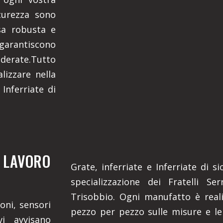
icurezza sono
sa robusta e
, garantiscono
iderate.Tutto
lizzare nella
Inferriate di
O LAVORO
Grate, inferriate e Inferriate di 
specializzazione dei Fratelli Se
Trisobbio. Ogni manufatto è real
oni, sensori
pezzo per pezzo sulle misure e le
vi avvisano