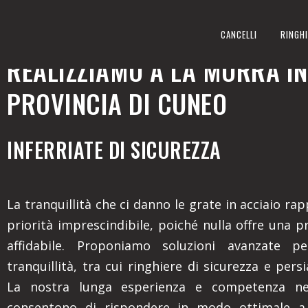
INFERRIATE DI SICUREZZA
CANCELLI
RINGHI
REALIZZIAMO A LA MORRA IN
PROVINCIA DI CUNEO
INFERRIATE DI SICUREZZA
La tranquillità che ci danno le grate in acciaio r
priorità imprescindibile, poiché nulla offre una p
affidabile. Proponiamo soluzioni avanzate p
tranquillità, tra cui ringhiere di sicurezza e pers
La nostra lunga esperienza e competenza nel
consentono di rispondere in modo ottimale a