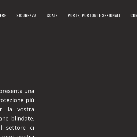
ERE
SICUREZZA
SCALE
PORTE, PORTONI E SEZIONALI
CO
appresenta una
rotezione più
er la vostra
iane blindate.
 settore ci
 ogni vostra