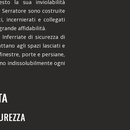
esto la sua inviolabilità
li Serratore sono costruite
, incernierati e collegati
grande affidabilità.
Inferriate di sicurezza di
attano agli spazi lasciati e
inestre, porte e persiane,
no indissolubilmente ogni
TA
CUREZZA