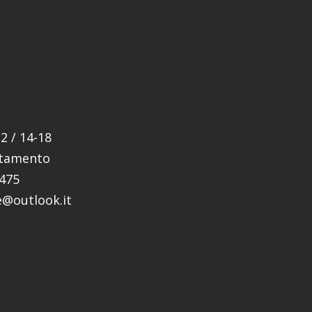
E
2 / 14-18
ntamento
5475
re@outlook.it