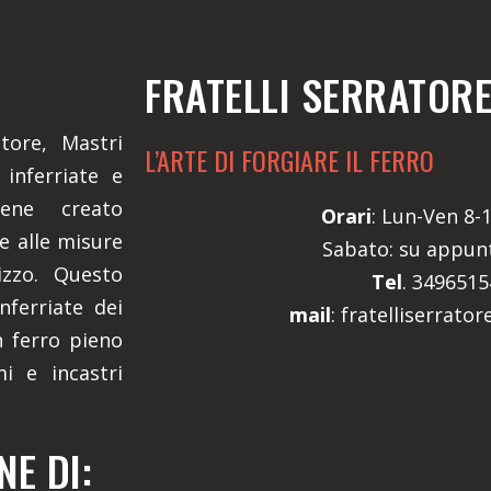
FRATELLI SERRATOR
atore, Mastri
L’ARTE DI FORGIARE IL FERRO
inferriate e
iene creato
Orari
: Lun-Ven 8-1
e alle misure
Sabato: su appu
izzo. Questo
Tel
. 349651
nferriate dei
mail
: fratelliserrato
n ferro pieno
mi e incastri
E DI: