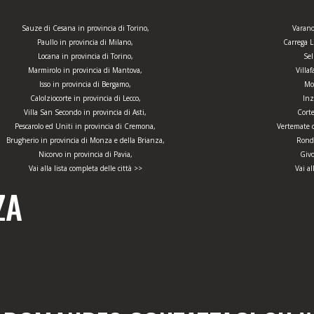
Sauze di Cesana in provincia di Torino,
Varano
Paullo in provincia di Milano,
Carrega L
Locana in provincia di Torino,
Sel
Marmirolo in provincia di Mantova,
Villa
Isso in provincia di Bergamo,
Mon
Calolziocorte in provincia di Lecco,
Inz
Villa San Secondo in provincia di Asti,
Corte
Pescarolo ed Uniti in provincia di Cremona,
Vertemate 
Brugherio in provincia di Monza e della Brianza,
Rondi
Nicorvo in provincia di Pavia,
Givo
Vai alla lista completa delle città >>
Vai al
ZA