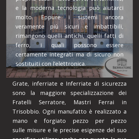
e la moderna tecnologia può aiutarci
molto. Eppure i sistemi ancora
veramente più sicuri e imbattibili,
rimangono quelli antichi, quelli fatti di
ferro, i quali possono essere
certamente integrati ma di sicuro non
sostituiti con l’elettronica.
Grate, inferriate e Inferriate di sicurezza
sono la maggiore specializzazione dei
Fratelli Serratore, Mastri Ferrai in
Trisobbio. Ogni manufatto è realizzato a
mano e forgiato pezzo per pezzo
sulle misure e le precise esigenze del suo