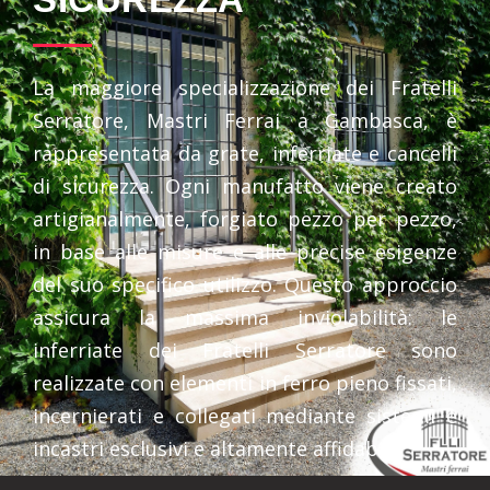
La maggiore specializzazione dei Fratelli
Serratore, Mastri Ferrai a Gambasca, è
rappresentata da grate, inferriate e cancelli
di sicurezza. Ogni manufatto viene creato
artigianalmente, forgiato pezzo per pezzo,
in base alle misure e alle precise esigenze
del suo specifico utilizzo. Questo approccio
assicura la massima inviolabilità: le
inferriate dei Fratelli Serratore sono
realizzate con elementi in ferro pieno fissati,
incernierati e collegati mediante sistemi e
incastri esclusivi e altamente affidabili.