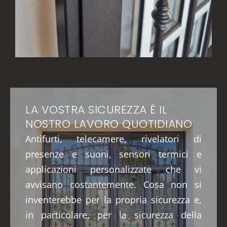
LA VOSTRA SICUREZZA È IL
NOSTRO LAVORO QUOTIDIANO
Antifurti, telecamere, rivelatori di
presenze e suoni, sensori termici e
applicazioni personalizzate che vi
avvisano costantemente. Cosa non si
inventerebbe per la propria sicurezza e,
in particolare, per la sicurezza della