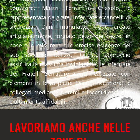
Serratore, Mastri Ferrai a Crissolo, è
rappresentata da grate, inferriate e cancelli di
sicurezza. Ogni manufatto viene creato
artigianalmente, forgiato pezzo per pezzo, in
base alle misure e alle precise esigenze del
suo specifico utilizzo. Questo approccio
assicura la massima inviolabilità: le inferriate
dei Fratelli Serratore sono realizzate con
elementi in ferro pieno fissati, incernierati e
collegati mediante sistemi e incastri esclusivi
e altamente affidabili.
LAVORIAMO ANCHE NELLE