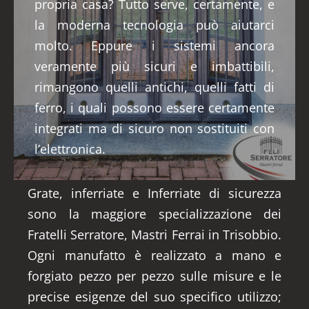
propria casa? Tutto serve, certamente, e
la moderna tecnologia può aiutarci
molto. Eppure i sistemi ancora
veramente più sicuri e imbattibili,
rimangono quelli antichi, quelli fatti di
ferro, i quali possono essere certamente
integrati ma di sicuro non sostituiti con
l’elettronica.
Grate, inferriate e Inferriate di sicurezza
sono la maggiore specializzazione dei
Fratelli Serratore, Mastri Ferrai in Trisobbio.
Ogni manufatto è realizzato a mano e
forgiato pezzo per pezzo sulle misure e le
precise esigenze del suo specifico utilizzo;