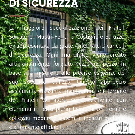
DI SICUREZZA
La maggiore specializzazione dei Fratelli
Serratore, Mastri Ferrai a Costigliole Saluzzo,
è rappresentata da grate, inferriate e cancelli
di sicurezza. Ogni manufatto viene creato
artigianalmente, forgiato pezzo per pezzo, in
base alle misure e alle precise esigenze del
suo specifico utilizzo. Questo approccio
assicura la massima inviolabilità: le inferriate
dei Fratelli Serratore sono realizzate con
elementi in ferro pieno fissati, incernierati e
collegati mediante sistemi e incastri esclusivi
e altamente affidabili.