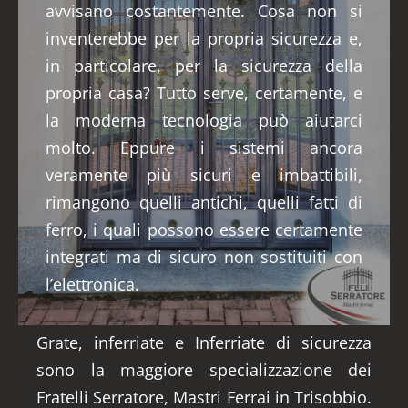
avvisano costantemente. Cosa non si
inventerebbe per la propria sicurezza e,
in particolare, per la sicurezza della
propria casa? Tutto serve, certamente, e
la moderna tecnologia può aiutarci
molto. Eppure i sistemi ancora
veramente più sicuri e imbattibili,
rimangono quelli antichi, quelli fatti di
ferro, i quali possono essere certamente
integrati ma di sicuro non sostituiti con
l’elettronica.
Grate, inferriate e Inferriate di sicurezza
sono la maggiore specializzazione dei
Fratelli Serratore, Mastri Ferrai in Trisobbio.