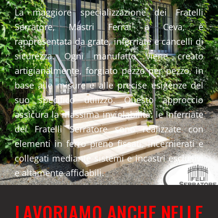
La maggiore specializzazione dei Fratelli
Serratore, Mastri Ferrai a Ceva, è
rappresentata da grate, inferriate e cancelli di
sicurezza. Ogni manufatto viene creato
artigianalmente, forgiato pezzo per pezzo, in
base alle misure e alle precise esigenze del
suo specifico utilizzo. Questo approccio
assicura la massima inviolabilità: le inferriate
dei Fratelli Serratore sono realizzate con
elementi in ferro pieno fissati, incernierati e
collegati mediante sistemi e incastri esclusivi
e altamente affidabili.
LAVORIAMO ANCHE NELLE