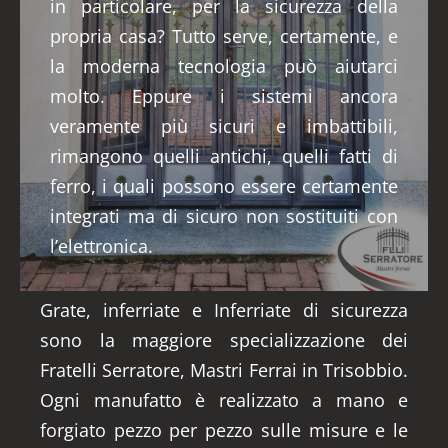
in particolare, per la sicurezza della
propria casa? Tutto serve, certamente, e
la moderna tecnologia può aiutarci
molto. Eppure i sistemi ancora
veramente più sicuri e imbattibili,
rimangono quelli antichi, quelli fatti di
ferro, i quali possono essere certamente
integrati ma di sicuro non sostituiti con
l’elettronica.
Grate, inferriate e Inferriate di sicurezza
sono la maggiore specializzazione dei
Fratelli Serratore, Mastri Ferrai in Trisobbio.
Ogni manufatto è realizzato a mano e
forgiato pezzo per pezzo sulle misure e le