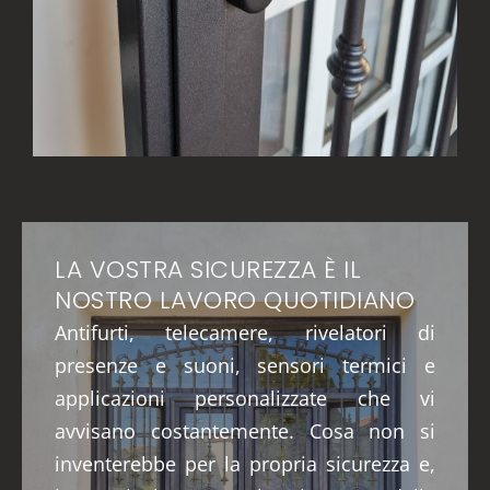
LA VOSTRA SICUREZZA È IL
NOSTRO LAVORO QUOTIDIANO
Antifurti, telecamere, rivelatori di
presenze e suoni, sensori termici e
applicazioni personalizzate che vi
avvisano costantemente. Cosa non si
inventerebbe per la propria sicurezza e,