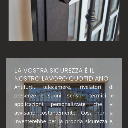
LA VOSTRA SICUREZZA È IL
NOSTRO LAVORO QUOTIDIANO
Antifurti, telecamere, rivelatori di
presenze e suoni, sensori termici e
applicazioni personalizzate che vi
avvisano costantemente. Cosa non si
inventerebbe per la propria sicurezza e,