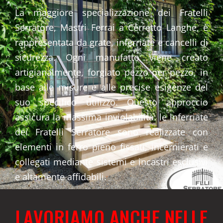
La maggiore specializzazione dei Fratelli
Serratore, Mastri Ferrai a Cerretto Langhe, è
rappresentata da grate, inferriate e cancelli di
sicurezza. Ogni manufatto viene creato
artigianalmente, forgiato pezzo per pezzo, in
base alle misure e alle precise esigenze del
suo specifico utilizzo. Questo approccio
assicura la massima inviolabilità: le inferriate
dei Fratelli Serratore sono realizzate con
elementi in ferro pieno fissati, incernierati e
collegati mediante sistemi e incastri esclusivi
e altamente affidabili.
LAVORIAMO ANCHE NELLE