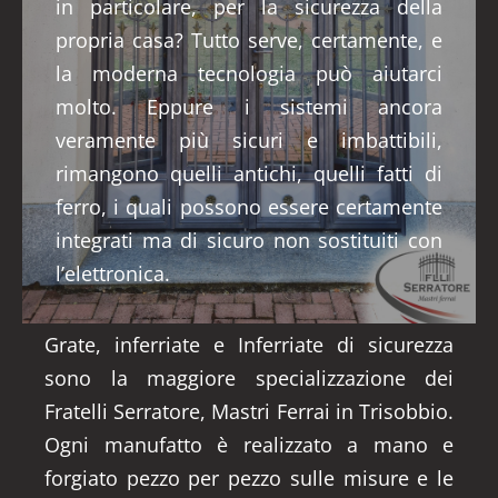
in particolare, per la sicurezza della
propria casa? Tutto serve, certamente, e
la moderna tecnologia può aiutarci
molto. Eppure i sistemi ancora
veramente più sicuri e imbattibili,
rimangono quelli antichi, quelli fatti di
ferro, i quali possono essere certamente
integrati ma di sicuro non sostituiti con
l’elettronica.
Grate, inferriate e Inferriate di sicurezza
sono la maggiore specializzazione dei
Fratelli Serratore, Mastri Ferrai in Trisobbio.
Ogni manufatto è realizzato a mano e
forgiato pezzo per pezzo sulle misure e le