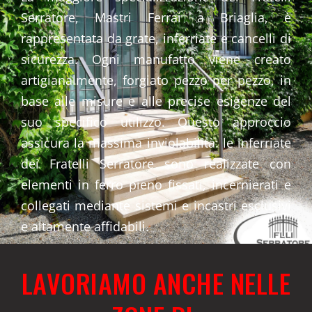
Serratore, Mastri Ferrai a Briaglia, è
rappresentata da grate, inferriate e cancelli di
sicurezza. Ogni manufatto viene creato
artigianalmente, forgiato pezzo per pezzo, in
base alle misure e alle precise esigenze del
suo specifico utilizzo. Questo approccio
assicura la massima inviolabilità: le inferriate
dei Fratelli Serratore sono realizzate con
elementi in ferro pieno fissati, incernierati e
collegati mediante sistemi e incastri esclusivi
e altamente affidabili.
LAVORIAMO ANCHE NELLE