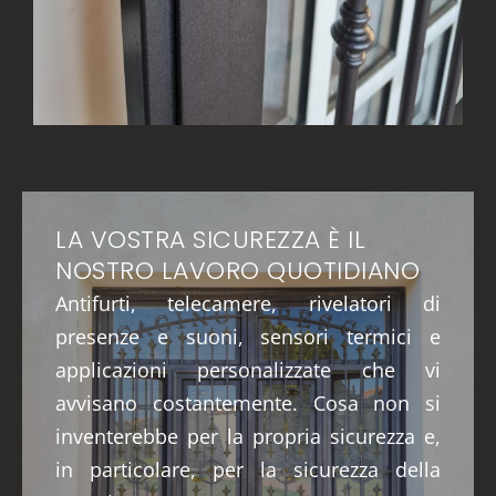
LA VOSTRA SICUREZZA È IL
NOSTRO LAVORO QUOTIDIANO
Antifurti, telecamere, rivelatori di
presenze e suoni, sensori termici e
applicazioni personalizzate che vi
avvisano costantemente. Cosa non si
inventerebbe per la propria sicurezza e,
in particolare, per la sicurezza della