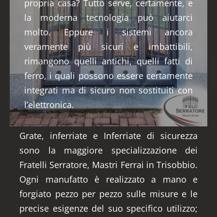
propria casa? Tutto serve, certamente, e
la moderna tecnologia può aiutarci
molto. Eppure i sistemi ancora
veramente più sicuri e imbattibili,
rimangono quelli antichi, quelli fatti di
ferro, i quali possono essere certamente
integrati ma di sicuro non sostituiti con
l’elettronica.
Grate, inferriate e Inferriate di sicurezza
sono la maggiore specializzazione dei
Fratelli Serratore, Mastri Ferrai in Trisobbio.
Ogni manufatto è realizzato a mano e
forgiato pezzo per pezzo sulle misure e le
precise esigenze del suo specifico utilizzo;