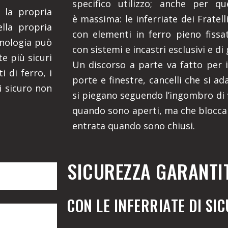
specifico utilizzo; anche per qu
 la propria
è massima: le inferriate dei Fratel
ella propria
con elementi in ferro pieno fissati
cnologia può
con sistemi e incastri esclusivi e di 
e più sicuri
Un discorso a parte va fatto per i 
i di ferro, i
porte e finestre, cancelli che si ad
i sicuro non
si piegano seguendo l’ingombro di f
quando sono aperti, ma che blocca
entrata quando sono chiusi.
SICUREZZA GARANTI
CON LE INFERRIATE DI SI