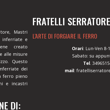
FRATELLI SERRATOR
atore, Mastri
L’ARTE DI FORGIARE IL FERRO
 inferriate e
iene creato
Orari
: Lun-Ven 8-1
e alle misure
Sabato: su appu
izzo. Questo
Tel
. 349651
nferriate dei
mail
: fratelliserrato
n ferro pieno
mi e incastri
E DI: