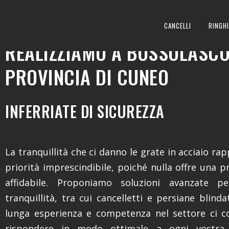
INFERRIATE DI SICUREZZA
CANCELLI
RINGHI
REALIZZIAMO A BOSSOLASCO
PROVINCIA DI CUNEO
INFERRIATE DI SICUREZZA
La tranquillità che ci danno le grate in acciaio r
priorità imprescindibile, poiché nulla offre una p
affidabile. Proponiamo soluzioni avanzate p
tranquillità, tra cui cancelletti e persiane blind
lunga esperienza e competenza nel settore ci c
rispondere in modo ottimale a ogni vostra 