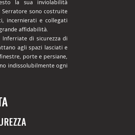
esto la sua inviolabilità
li Serratore sono costruite
, incernierati e collegati
grande affidabilità.
Inferriate di sicurezza di
attano agli spazi lasciati e
inestre, porte e persiane,
no indissolubilmente ogni
TA
CUREZZA