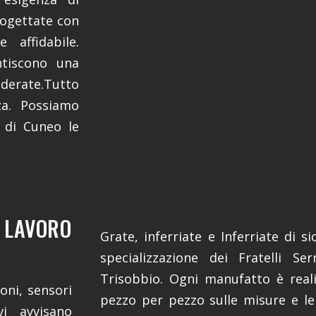
rogettate con
 affidabile.
ntiscono una
derate.Tutto
za. Possiamo
a di Cuneo le
O LAVORO
Grate, inferriate e Inferriate di 
specializzazione dei Fratelli Se
Trisobbio. Ogni manufatto è real
oni, sensori
pezzo per pezzo sulle misure e le
vi avvisano