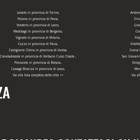
Lessolo in provincia di Torino,
Andorn
Parona in provincia di Pavia,
Dru
Verderio in provincia di Lecco,
Gra
Medolago in provincia di Bergamo,
Cov
Vignate in provincia di Milano,
Fil
Cozzo in provincia di Pavia,
Villafr
Castiglione Olona in provincia di Varese,
Grana M
Crevoladossola in provincia di Verbano Cusio Ossola ,
San Giovanni
Poncarale in provincia di Brescia,
Strop
Cassago Brianza in provincia di Lecco,
Mer
Vai alla lista completa delle città >>
Vai al
ZA