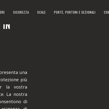
ERE
SICUREZZA
SCALE
PORTE, PORTONI E SEZIONALI
CO
 IN
appresenta una
rotezione più
er la vostra
ate. La nostra
onsentono di
esigenza di