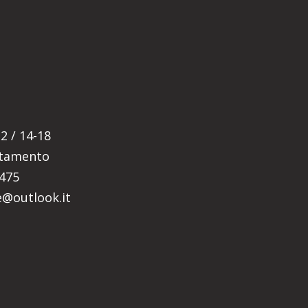
E
2 / 14-18
ntamento
5475
re@outlook.it