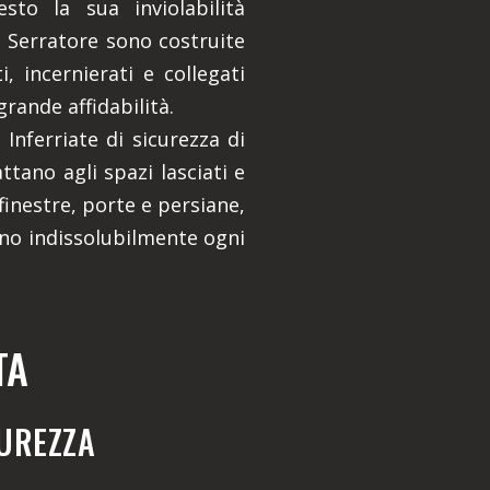
esto la sua inviolabilità
li Serratore sono costruite
, incernierati e collegati
grande affidabilità.
Inferriate di sicurezza di
attano agli spazi lasciati e
inestre, porte e persiane,
no indissolubilmente ogni
TA
CUREZZA