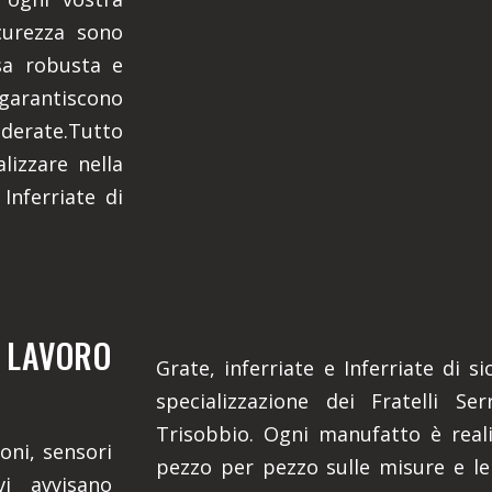
icurezza sono
sa robusta e
, garantiscono
iderate.Tutto
lizzare nella
Inferriate di
O LAVORO
Grate, inferriate e Inferriate di 
specializzazione dei Fratelli Se
Trisobbio. Ogni manufatto è real
oni, sensori
pezzo per pezzo sulle misure e le
vi avvisano