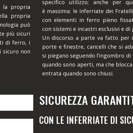
specifico utilizzo; anche per qu
 la propria
è massima: le inferriate dei Fratel
ella propria
con elementi in ferro pieno fissati
cnologia può
con sistemi e incastri esclusivi e di 
e più sicuri
Un discorso a parte va fatto per i 
i di ferro, i
porte e finestre, cancelli che si ad
i sicuro non
si piegano seguendo l’ingombro di f
quando sono aperti, ma che blocca
entrata quando sono chiusi.
SICUREZZA GARANTI
CON LE INFERRIATE DI SI