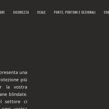
ERE
SICUREZZA
SCALE
PORTE, PORTONI E SEZIONALI
CO
appresenta una
rotezione più
er la vostra
iane blindate.
 settore ci
 ogni vostra