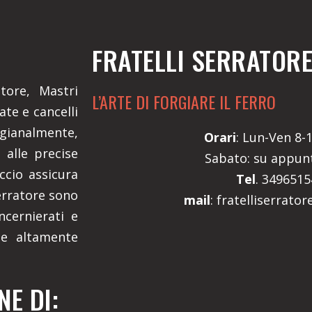
FRATELLI SERRATOR
atore, Mastri
L’ARTE DI FORGIARE IL FERRO
ate e cancelli
gianalmente,
Orari
: Lun-Ven 8-1
 alle precise
Sabato: su appu
ccio assicura
Tel
. 349651
Serratore sono
mail
: fratelliserrato
ncernierati e
i e altamente
E DI: