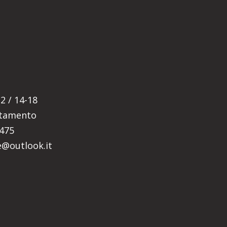
E
2 / 14-18
ntamento
5475
re@outlook.it