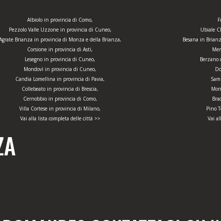
Albiolo in provincia di Como,
F
Pezzolo Valle Uzzone in provincia di Cuneo,
Ubiale C
Agrate Brianza in provincia di Monza e della Brianza,
Besana in Brianz
Corsione in provincia di Asti,
Mer
Lesegno in provincia di Cuneo,
Berzano d
Mondovì in provincia di Cuneo,
Do
Candia Lomellina in provincia di Pavia,
Samb
Collebeato in provincia di Brescia,
Monv
Cernobbio in provincia di Como,
Bra
Villa Cortese in provincia di Milano,
Pino T
Vai alla lista completa delle città >>
Vai al
ZA