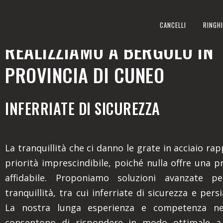
INFERRIATE DI SICUREZZA
CANCELLI
RINGHI
REALIZZIAMO A BERGOLO IN
PROVINCIA DI CUNEO
INFERRIATE DI SICUREZZA
La tranquillità che ci danno le grate in acciaio r
priorità imprescindibile, poiché nulla offre una p
affidabile. Proponiamo soluzioni avanzate p
tranquillità, tra cui inferriate di sicurezza e pers
La nostra lunga esperienza e competenza nel
consentono di rispondere in modo ottimale a