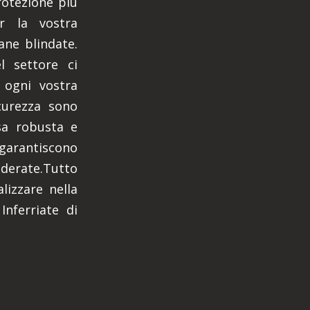
rotezione più
er la vostra
iane blindate.
 settore ci
 ogni vostra
icurezza sono
sa robusta e
, garantiscono
iderate.Tutto
lizzare nella
Inferriate di