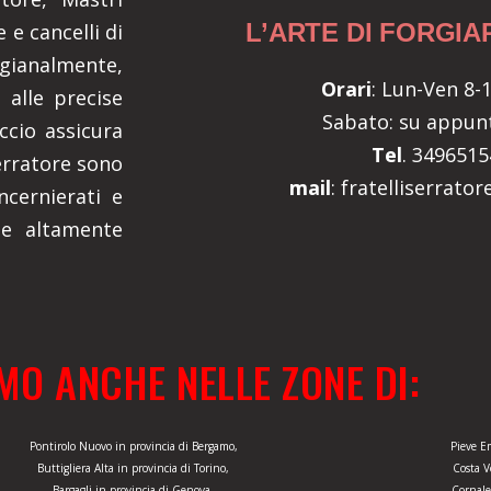
L’ARTE DI FORGIA
 e cancelli di
gianalmente,
Orari
: Lun-Ven 8-1
 alle precise
Sabato: su appu
ccio assicura
Tel
. 349651
Serratore sono
mail
: fratelliserrato
ncernierati e
i e altamente
MO ANCHE NELLE ZONE DI:
Pontirolo Nuovo in provincia di Bergamo,
Pieve E
Buttigliera Alta in provincia di Torino,
Costa V
Bargagli in provincia di Genova,
Cornale 