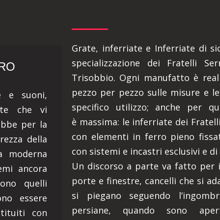
Grate, inferriate e Inferriate di 
specializzazione dei Fratelli Se
TRO
Trisobbio. Ogni manufatto è real
pezzo per pezzo sulle misure e le
ze e suoni,
specifico utilizzo; anche per qu
ate che vi
è massima: le inferriate dei Fratel
ebbe per la
con elementi in ferro pieno fissati
urezza della
con sistemi e incastri esclusivi e di
la moderna
Un discorso a parte va fatto per i 
temi ancora
porte e finestre, cancelli che si ad
ono quelli
si piegano seguendo l’ingombr
sono essere
persiane, quando sono ape
ituiti con