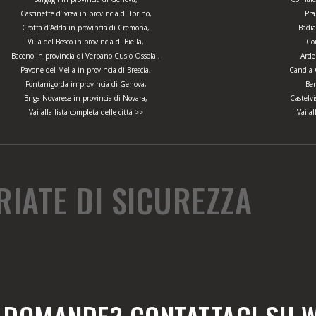
Cascinette d’Ivrea in provincia di Torino,
Pra
Crotta d’Adda in provincia di Cremona,
Badia
Villa del Bosco in provincia di Biella,
Cor
Baceno in provincia di Verbano Cusio Ossola ,
Arde
Pavone del Mella in provincia di Brescia,
Candia C
Fontanigorda in provincia di Genova,
Bem
Briga Novarese in provincia di Novara,
Castelv
Vai alla lista completa delle città >>
Vai al
RIATE DI SICUREZZA