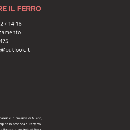
RE IL FERRO
2 / 14-18
ntamento
5475
re@outlook.it
manuele in provincia di Milano,
olpino in provincia di Bergamo,
e Bastida in provincia di Pavia,