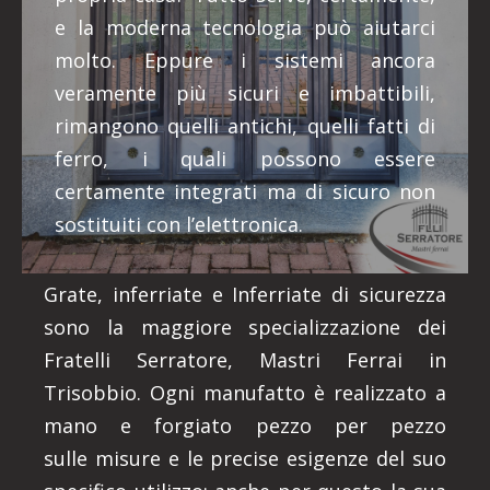
e la moderna tecnologia può aiutarci
molto. Eppure i sistemi ancora
veramente più sicuri e imbattibili,
rimangono quelli antichi, quelli fatti di
ferro, i quali possono essere
certamente integrati ma di sicuro non
sostituiti con l’elettronica.
Grate, inferriate e Inferriate di sicurezza
sono la maggiore specializzazione dei
Fratelli Serratore, Mastri Ferrai in
Trisobbio. Ogni manufatto è realizzato a
mano e forgiato pezzo per pezzo
sulle misure e le precise esigenze del suo