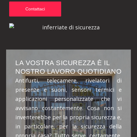
Contattaci
LA VOSTRA SICUREZZA È IL
NOSTRO LAVORO QUOTIDIANO
Antifurti, telecamere, rivelatori di
presenze e suoni, sensori termici e
applicazioni personalizzate che vi
avvisano costantemente. Cosa non si
inventerebbe per la propria sicurezza e,
in particolare, per la sicurezza della
propria casa? Tutto serve, certamente,