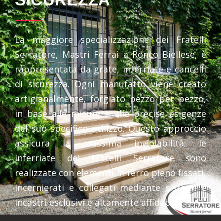
La maggiore specializzazione dei Fratelli
Serratore, Mastri Ferrai a Ronco Biellese, è
rappresentata da grate, inferriate e cancelli
di sicurezza. Ogni manufatto viene creato
artigianalmente, forgiato pezzo per pezzo,
in base alle misure e alle precise esigenze
del suo specifico utilizzo. Questo approccio
assicura la massima inviolabilità: le
inferriate dei Fratelli Serratore sono
realizzate con elementi in ferro pieno fissati,
incernierati e collegati mediante sistemi e
incastri esclusivi e altamente affidabili.