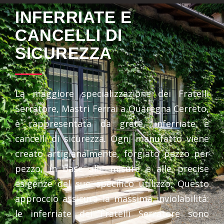
INFERRIATE E
CANCELLI DI
SICUREZZA
La maggiore specializzazione dei Fratelli
Serratore, Mastri Ferrai a Quaregna Cerreto,
è rappresentata da grate, inferriate e
cancelli di sicurezza. Ogni manufatto viene
creato artigianalmente, forgiato pezzo per
pezzo, in base alle misure e alle precise
esigenze del suo specifico utilizzo. Questo
approccio assicura la massima inviolabilità:
le inferriate dei Fratelli Serratore sono