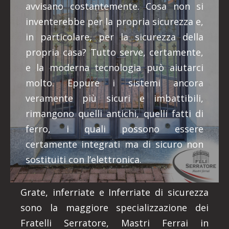
avvisano costantemente. Cosa non si
inventerebbe per la propria sicurezza e,
in particolare, per la sicurezza della
propria casa? Tutto serve, certamente,
e la moderna tecnologia può aiutarci
molto. Eppure i sistemi ancora
veramente più sicuri e imbattibili,
rimangono quelli antichi, quelli fatti di
ferro, i quali possono essere
certamente integrati ma di sicuro non
sostituiti con l’elettronica.
Grate, inferriate e Inferriate di sicurezza
sono la maggiore specializzazione dei
Fratelli Serratore, Mastri Ferrai in