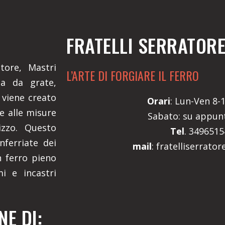
FRATELLI SERRATOR
atore, Mastri
L’ARTE DI FORGIARE IL FERRO
ta da grate,
 viene creato
Orari
: Lun-Ven 8-1
e alle misure
Sabato: su appu
izzo. Questo
Tel
. 349651
nferriate dei
mail
: fratelliserrato
n ferro pieno
mi e incastri
E DI: