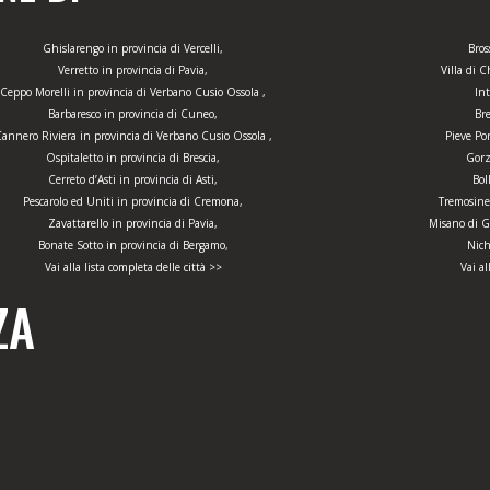
Ghislarengo in provincia di Vercelli,
Bros
Verretto in provincia di Pavia,
Villa di 
Ceppo Morelli in provincia di Verbano Cusio Ossola ,
Int
Barbaresco in provincia di Cuneo,
Bre
annero Riviera in provincia di Verbano Cusio Ossola ,
Pieve Po
Ospitaletto in provincia di Brescia,
Gorz
Cerreto d’Asti in provincia di Asti,
Bol
Pescarolo ed Uniti in provincia di Cremona,
Tremosine 
Zavattarello in provincia di Pavia,
Misano di G
Bonate Sotto in provincia di Bergamo,
Nich
Vai alla lista completa delle città >>
Vai al
ZA