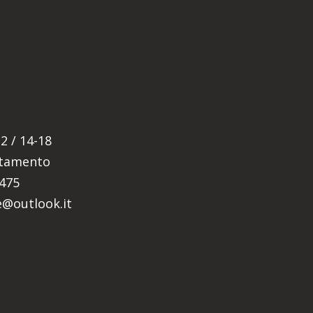
E
2 / 14-18
ntamento
5475
re@outlook.it