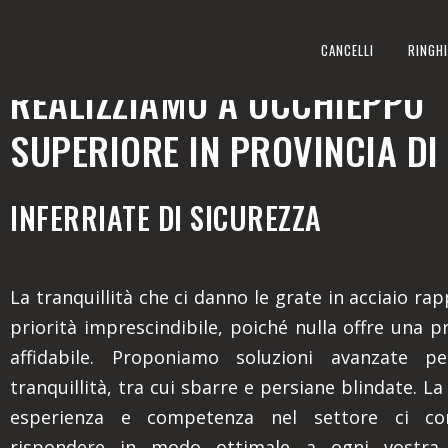
INFERRIATE DI SICUREZZA
CANCELLI
RINGHI
REALIZZIAMO A OCCHIEPPO
SUPERIORE IN PROVINCIA DI 
INFERRIATE DI SICUREZZA
La tranquillità che ci danno le grate in acciaio r
priorità imprescindibile, poiché nulla offre una p
affidabile. Proponiamo soluzioni avanzate p
tranquillità, tra cui sbarre e persiane blindate. L
esperienza e competenza nel settore ci co
rispondere in modo ottimale a ogni vostra 