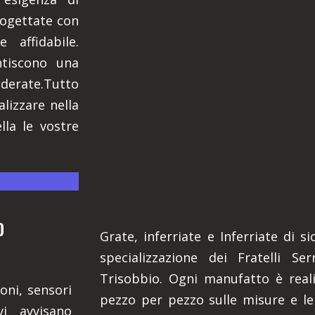
rogettate con
 affidabile.
ntiscono una
derate.Tutto
lizzare nella
lla le vostre
O
Grate, inferriate e Inferriate di 
specializzazione dei Fratelli Se
Trisobbio. Ogni manufatto è real
oni, sensori
pezzo per pezzo sulle misure e le
vi avvisano