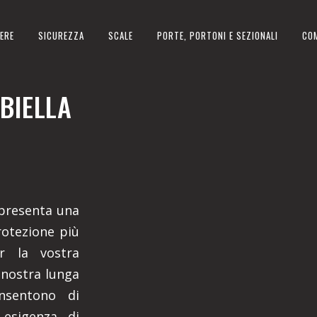
ERE
SICUREZZA
SCALE
PORTE, PORTONI E SEZIONALI
CO
BIELLA
appresenta una
rotezione più
er la vostra
a nostra lunga
nsentono di
esigenza di