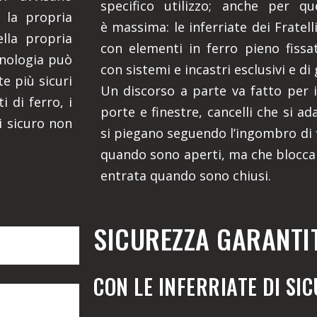
specifico utilizzo; anche per qu
 la propria
è massima: le inferriate dei Fratel
ella propria
con elementi in ferro pieno fissati
cnologia può
con sistemi e incastri esclusivi e di 
e più sicuri
Un discorso a parte va fatto per i 
i di ferro, i
porte e finestre, cancelli che si ad
i sicuro non
si piegano seguendo l’ingombro di f
quando sono aperti, ma che blocca
entrata quando sono chiusi.
SICUREZZA GARANTI
CON LE INFERRIATE DI SI