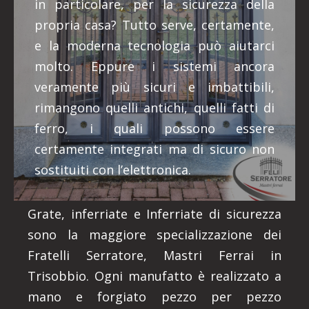
in particolare, per la sicurezza della
propria casa? Tutto serve, certamente,
e la moderna tecnologia può aiutarci
molto. Eppure i sistemi ancora
veramente più sicuri e imbattibili,
rimangono quelli antichi, quelli fatti di
ferro, i quali possono essere
certamente integrati ma di sicuro non
sostituiti con l’elettronica.
Grate, inferriate e Inferriate di sicurezza
sono la maggiore specializzazione dei
Fratelli Serratore, Mastri Ferrai in
Trisobbio. Ogni manufatto è realizzato a
mano e forgiato pezzo per pezzo