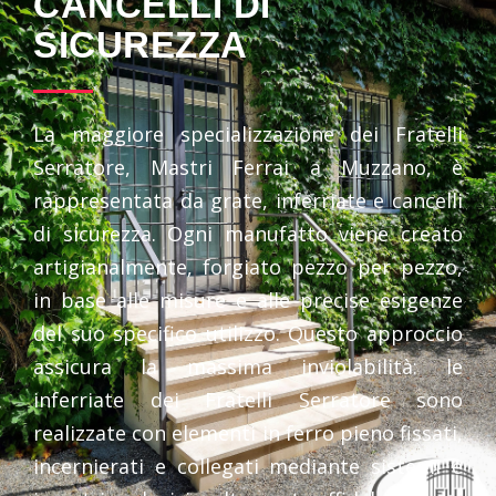
CANCELLI DI
SICUREZZA
La maggiore specializzazione dei Fratelli
Serratore, Mastri Ferrai a Muzzano, è
rappresentata da grate, inferriate e cancelli
di sicurezza. Ogni manufatto viene creato
artigianalmente, forgiato pezzo per pezzo,
in base alle misure e alle precise esigenze
del suo specifico utilizzo. Questo approccio
assicura la massima inviolabilità: le
inferriate dei Fratelli Serratore sono
realizzate con elementi in ferro pieno fissati,
incernierati e collegati mediante sistemi e