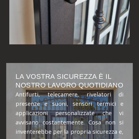
LA VOSTRA SICUREZZA È IL
NOSTRO LAVORO QUOTIDIANO
Antifurti, telecamere, rivelatori di
presenze e suoni, sensori termici e
applicazioni personalizzate che vi
avvisano costantemente. Cosa non si
inventerebbe per la propria sicurezza e,