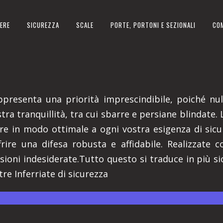
ERE
SICUREZZA
SCALE
PORTE, PORTONI E SEZIONALI
CO
N PROVINCIA DI BIELLA
ppresenta una priorità imprescindibile, poiché nul
tra tranquillità, tra cui sbarre e persiane blindate.
e in modo ottimale a ogni vostra esigenza di sicur
ire una difesa robusta e affidabile. Realizzate co
ioni indesiderate.Tutto questo si traduce in più si
tre Inferriate di sicurezza