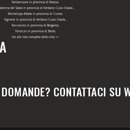
Verolanuova in provincia di Brescia,
donna del Sasso in provincia di Verbano Cusio Ossola ,
Montelupo Albese in provincia di Cuneo,
Vignone in provincia di Verbano Cusio Ossola ,
Ranzanico in provincia di Bergamo,
Torrazzo in provincia di Biella,
Vai alla lista completa delle città >>
ZA
E DOMANDE? CONTATTACI SU 