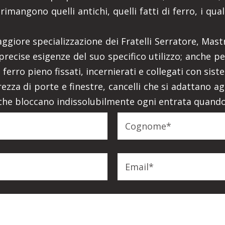
 rimangono quelli antichi, quelli fatti di ferro, i q
aggiore specializzazione dei Fratelli Serratore, Mast
ecise esigenze del suo specifico utilizzo; anche per
erro pieno fissati, incernierati e collegati con sistem
rezza di porte e finestre, cancelli che si adattano a
 che bloccano indissolubilmente ogni entrata quando