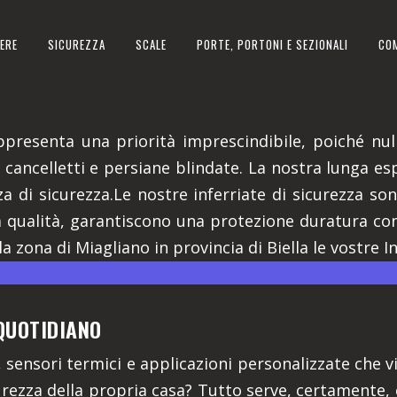
ERE
SICUREZZA
SCALE
PORTE, PORTONI E SEZIONALI
CO
 PROVINCIA DI BIELLA
appresenta una priorità imprescindibile, poiché nu
ui cancelletti e persiane blindate. La nostra lunga 
 di sicurezza.Le nostre inferriate di sicurezza so
lta qualità, garantiscono una protezione duratura co
a zona di Miagliano in provincia di Biella le vostre I
QUOTIDIANO
i, sensori termici e applicazioni personalizzate che
icurezza della propria casa? Tutto serve, certamente