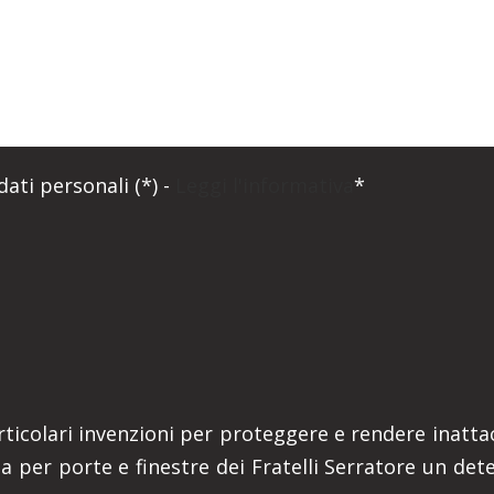
ati personali (*) -
Leggi l'informativa
*
ticolari invenzioni per proteggere e rendere inattacc
za per porte e finestre dei Fratelli Serratore un de