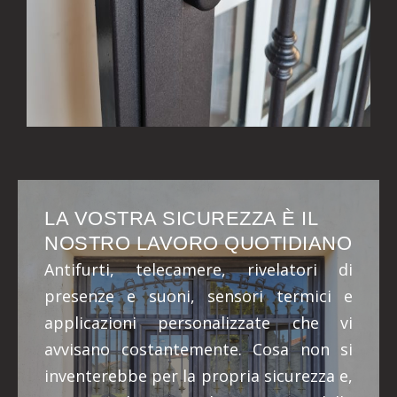
LA VOSTRA SICUREZZA È IL
NOSTRO LAVORO QUOTIDIANO
Antifurti, telecamere, rivelatori di
presenze e suoni, sensori termici e
applicazioni personalizzate che vi
avvisano costantemente. Cosa non si
inventerebbe per la propria sicurezza e,