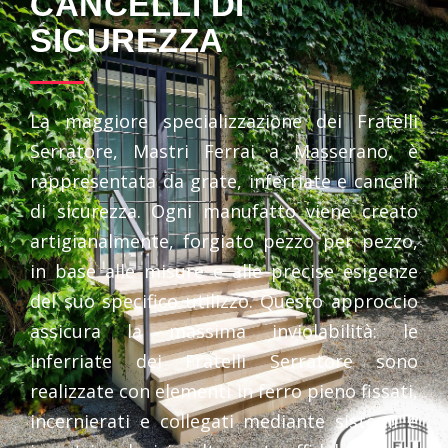
CANCELLI DI
SICUREZZA
La maggiore specializzazione dei Fratelli
Serratore, Mastri Ferrai a Masserano, è
rappresentata da grate, inferriate e cancelli
di sicurezza. Ogni manufatto viene creato
artigianalmente, forgiato pezzo per pezzo,
in base alle misure e alle precise esigenze
del suo specifico utilizzo. Questo approccio
assicura la massima inviolabilità: le
inferriate dei Fratelli Serratore sono
realizzate con elementi in ferro pieno fissati,
incernierati e collegati mediante sistemi e