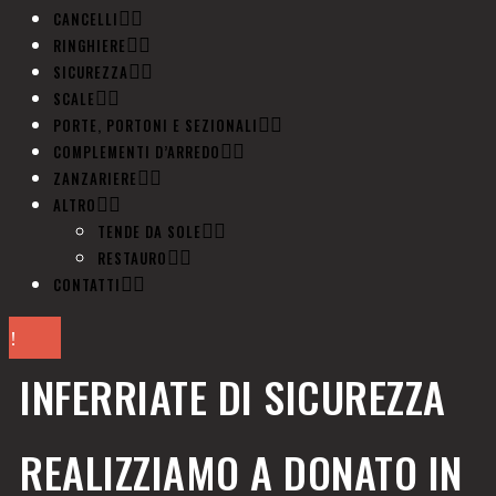
CANCELLI
RINGHIERE
SICUREZZA
SCALE
PORTE, PORTONI E SEZIONALI
COMPLEMENTI D’ARREDO
ZANZARIERE
ALTRO
TENDE DA SOLE
RESTAURO
CONTATTI
INFERRIATE DI SICUREZZA
REALIZZIAMO A DONATO IN