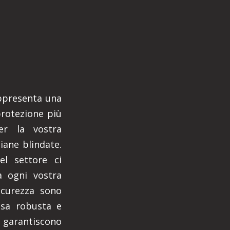
appresenta una
protezione più
er la vostra
siane blindate.
l settore ci
 ogni vostra
sicurezza sono
esa robusta e
à, garantiscono