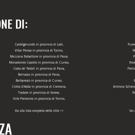
NE DI:
Castelgerundo in provincia di Lodi,
Pume
Villar Perosa in provincia di Torino,
M
Mezzana Rabattone in provincia di Pavia,
P
Monasterolo Casotto in provincia di Cuneo,
Rove
Costa de’ Nobili in provincia di Pavia,
Pietr
Bornasco in provincia di Pavia,
Barbaresco in provincia di Cuneo,
Crotta d’Adda in provincia di Cremona,
Antrona Schiera
Tradate in provincia di Varese,
R
Virle Piemonte in provincia di Torino,
Vai alla lista completa delle città >>
Vai 
ZA