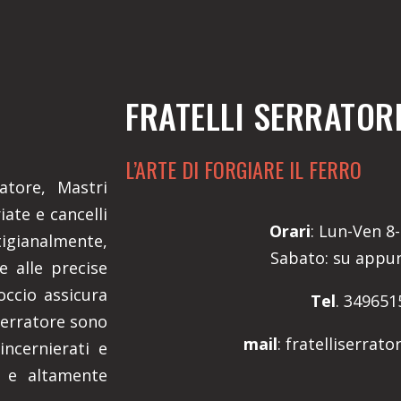
FRATELLI SERRATOR
L’ARTE DI FORGIARE IL FERRO
atore, Mastri
ate e cancelli
Orari
: Lun-Ven 8-
igianalmente,
Sabato: su app
e alle precise
occio assicura
Tel
. 349651
 Serratore sono
mail
: fratelliserrat
incernierati e
i e altamente