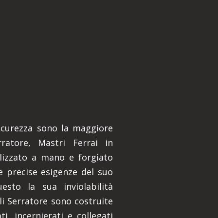
 sicurezza sono la maggiore
rratore, Mastri Ferrai in
lizzato a mano e forgiato
e precise esigenze del suo
esto la sua inviolabilità
lli Serratore sono costruite
i, incernierati e collegati