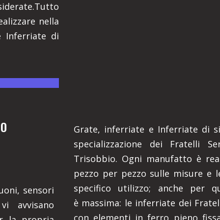
siderate.Tutto
alizzare nella
 Inferriate di
RO
Grate, inferriate e Inferriate di
specializzazione dei Fratelli Se
Trisobbio. Ogni manufatto è rea
pezzo per pezzo sulle misure e l
specifico utilizzo; anche per qu
uoni, sensori
è massima: le inferriate dei Frate
vi avvisano
con elementi in ferro pieno fissat
r la propria