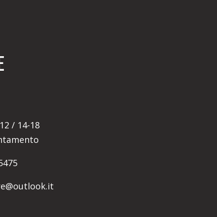
E
12 / 14-18
untamento
5475
ore@outlook.it