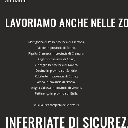
affidabili.
LAVORIAMO ANCHE NELLE ZO
Martignana di Po in provincia di Cremona,
Vialfrè in provincia di Torino,
Ripalta Cremasca in provincia di Cremona,
Caglio in provincia di Como,
Vinzaglio in provincia di Novara,
Cercino in provincia di Sondrio,
Robilante in provincia di Cuneo,
Arona in provincia di Novara,
Alagna Valsesia in provincia di Vercelli,
Pettinengo in provincia di Biella,
Vai alla lista completa delle città >>
INFERRIATE DI SICUREZ