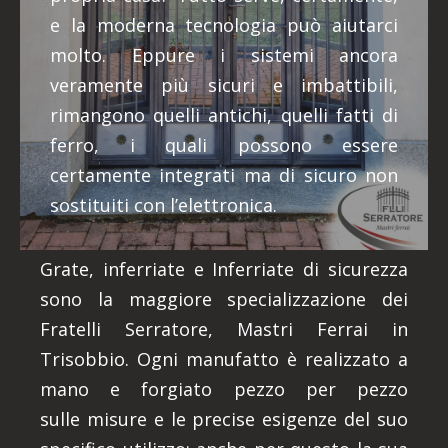
e la moderna tecnologia può aiutarci
molto. Eppure i sistemi ancora
veramente più sicuri e imbattibili,
rimangono quelli antichi, quelli fatti di
ferro, i quali possono essere
certamente integrati ma di sicuro non
sostituiti con l’elettronica.
Grate, inferriate e Inferriate di sicurezza
sono la maggiore specializzazione dei
Fratelli Serratore, Mastri Ferrai in
Trisobbio. Ogni manufatto è realizzato a
mano e forgiato pezzo per pezzo
sulle misure e le precise esigenze del suo