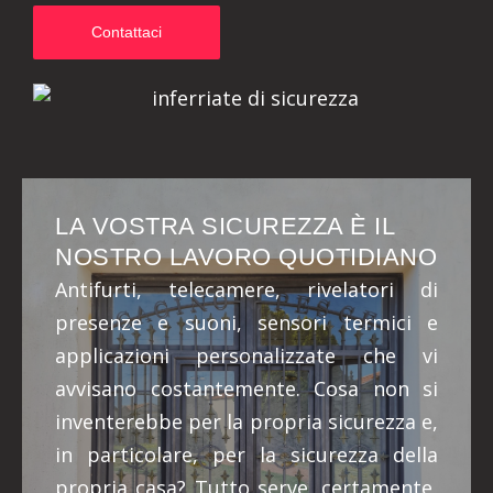
Contattaci
LA VOSTRA SICUREZZA È IL
NOSTRO LAVORO QUOTIDIANO
Antifurti, telecamere, rivelatori di
presenze e suoni, sensori termici e
applicazioni personalizzate che vi
avvisano costantemente. Cosa non si
inventerebbe per la propria sicurezza e,
in particolare, per la sicurezza della
propria casa? Tutto serve, certamente,