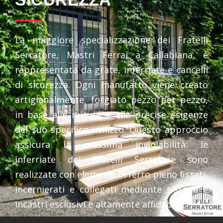
La maggiore specializzazione dei Fratelli
Serratore, Mastri Ferrai a Callabiana, è
rappresentata da grate, inferriate e cancelli
di sicurezza. Ogni manufatto viene creato
artigianalmente, forgiato pezzo per pezzo,
in base alle misure e alle precise esigenze
del suo specifico utilizzo. Questo approccio
assicura la massima inviolabilità: le
inferriate dei Fratelli Serratore sono
realizzate con elementi in ferro pieno fissati,
incernierati e collegati mediante sistemi e
incastri esclusivi e altamente affidabili.