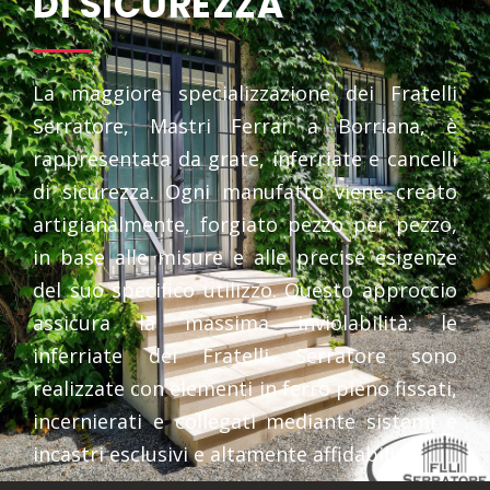
DI SICUREZZA
La maggiore specializzazione dei Fratelli
Serratore, Mastri Ferrai a Borriana, è
rappresentata da grate, inferriate e cancelli
di sicurezza. Ogni manufatto viene creato
artigianalmente, forgiato pezzo per pezzo,
in base alle misure e alle precise esigenze
del suo specifico utilizzo. Questo approccio
assicura la massima inviolabilità: le
inferriate dei Fratelli Serratore sono
realizzate con elementi in ferro pieno fissati,
incernierati e collegati mediante sistemi e
incastri esclusivi e altamente affidabili.