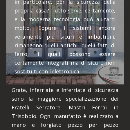
in particolare, per la sicurezza della
propria casa? Tutto serve, certamente,
e la moderna tecnologia può aiutarci
molto. Eppure i sistemi ancora
veramente più sicuri e imbattibili,
rimangono quelli antichi, quelli fatti di
ferro, i quali possono essere
certamente integrati ma di sicuro non
sostituiti con l’elettronica.
Grate, inferriate e Inferriate di sicurezza
sono la maggiore specializzazione dei
Fratelli Serratore, Mastri Ferrai in
Trisobbio. Ogni manufatto è realizzato a
mano e forgiato pezzo per pezzo