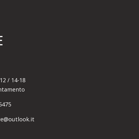
E
12 / 14-18
untamento
5475
ore@outlook.it