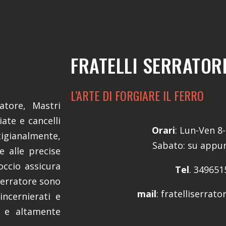
FRATELLI SERRATOR
L’ARTE DI FORGIARE IL FERRO
atore, Mastri
ate e cancelli
Orari
: Lun-Ven 8-
igianalmente,
Sabato: su app
e alle precise
occio assicura
Tel
. 349651
 Serratore sono
mail
: fratelliserrat
incernierati e
i e altamente