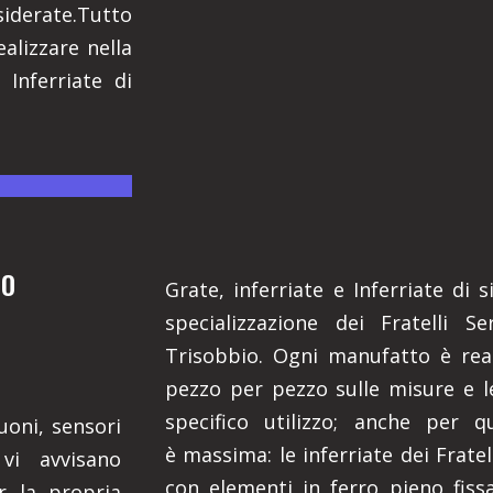
iderate.Tutto
alizzare nella
 Inferriate di
RO
Grate, inferriate e Inferriate di
specializzazione dei Fratelli Se
Trisobbio. Ogni manufatto è rea
pezzo per pezzo sulle misure e l
specifico utilizzo; anche per qu
uoni, sensori
è massima: le inferriate dei Frate
vi avvisano
con elementi in ferro pieno fissat
r la propria