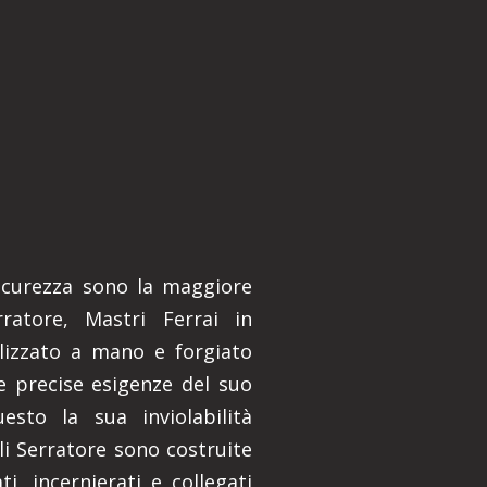
 sicurezza sono la maggiore
rratore, Mastri Ferrai in
lizzato a mano e forgiato
e precise esigenze del suo
esto la sua inviolabilità
lli Serratore sono costruite
i, incernierati e collegati