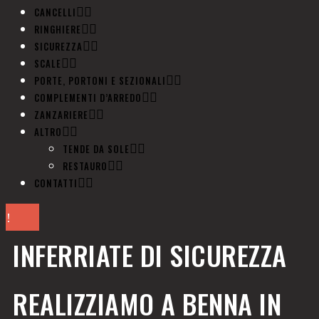
CANCELLI
RINGHIERE
SICUREZZA
SCALE
PORTE, PORTONI E SEZIONALI
COMPLEMENTI D’ARREDO
ZANZARIERE
ALTRO
TENDE DA SOLE
RESTAURO
CONTATTI
INFERRIATE DI SICUREZZA
REALIZZIAMO A BENNA IN