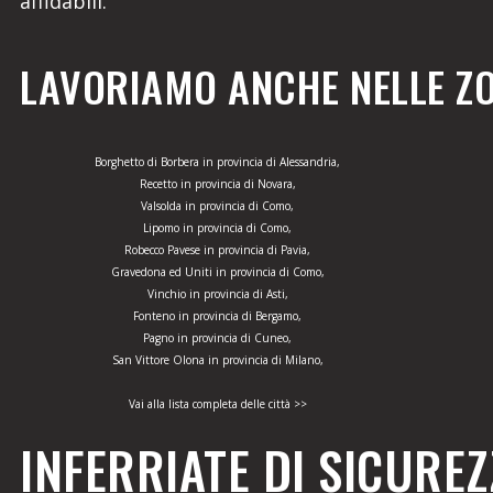
affidabili.
LAVORIAMO ANCHE NELLE ZO
Borghetto di Borbera in provincia di Alessandria,
Recetto in provincia di Novara,
Valsolda in provincia di Como,
Lipomo in provincia di Como,
Robecco Pavese in provincia di Pavia,
Gravedona ed Uniti in provincia di Como,
Vinchio in provincia di Asti,
Fonteno in provincia di Bergamo,
Pagno in provincia di Cuneo,
San Vittore Olona in provincia di Milano,
Vai alla lista completa delle città >>
INFERRIATE DI SICUREZ