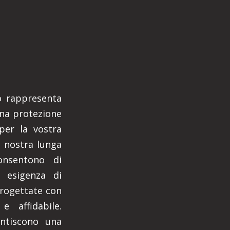
io rappresenta
una protezione
per la vostra
a nostra lunga
onsentono di
 esigenza di
progettate con
 affidabile.
antiscono una