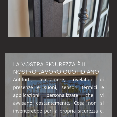
LA VOSTRA SICUREZZA È IL
NOSTRO LAVORO QUOTIDIANO
Antifurti, telecamere, rivelatori di
presenze e suoni, sensori termici e
applicazioni personalizzate che vi
avvisano costantemente. Cosa non si
inventerebbe per la propria sicurezza e,