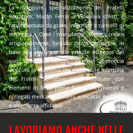
La maggiore specializzazione dei Fratelli
Serratore, Mastri Ferrai a Villanova d'Asti, è
rappresentata da grate, inferriate e cancelli di
sicurezza. Ogni manufatto viene creato
artigianalmente, forgiato pezzo per pezzo, in
base alle misure e alle precise esigenze del
suo specifico utilizzo. Questo approccio
assicura la massima inviolabilità: le inferriate
dei Fratelli Serratore sono realizzate con
elementi in ferro pieno fissati, incernierati e
collegati mediante sistemi e incastri esclusivi
e altamente affidabili.
LAVORIAMO ANCHE NELLE