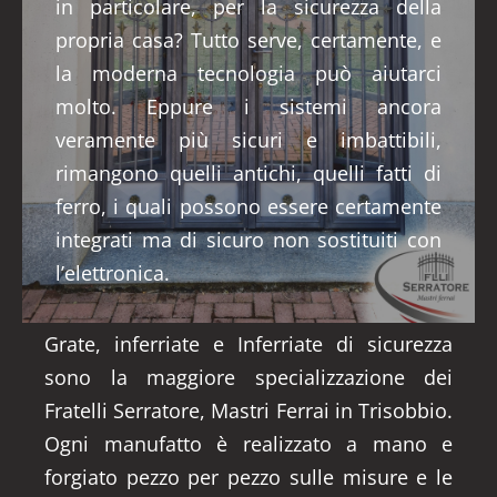
in particolare, per la sicurezza della
propria casa? Tutto serve, certamente, e
la moderna tecnologia può aiutarci
molto. Eppure i sistemi ancora
veramente più sicuri e imbattibili,
rimangono quelli antichi, quelli fatti di
ferro, i quali possono essere certamente
integrati ma di sicuro non sostituiti con
l’elettronica.
Grate, inferriate e Inferriate di sicurezza
sono la maggiore specializzazione dei
Fratelli Serratore, Mastri Ferrai in Trisobbio.
Ogni manufatto è realizzato a mano e
forgiato pezzo per pezzo sulle misure e le