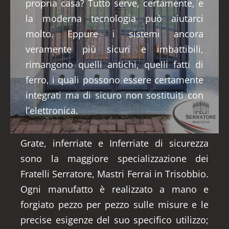
propria casa? Tutto serve, certamente, e
la moderna tecnologia può aiutarci
molto. Eppure i sistemi ancora
veramente più sicuri e imbattibili,
rimangono quelli antichi, quelli fatti di
ferro, i quali possono essere certamente
integrati ma di sicuro non sostituiti con
l’elettronica.
Grate, inferriate e Inferriate di sicurezza
sono la maggiore specializzazione dei
Fratelli Serratore, Mastri Ferrai in Trisobbio.
Ogni manufatto è realizzato a mano e
forgiato pezzo per pezzo sulle misure e le
precise esigenze del suo specifico utilizzo;