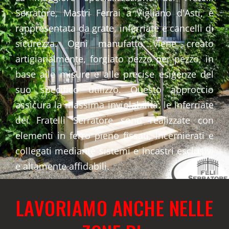
Serratore, Mastri Ferrai a Vigliano d'Asti, è
rappresentata da grate, inferriate e cancelli di
sicurezza. Ogni manufatto viene creato
artigianalmente, forgiato pezzo per pezzo, in
base alle misure e alle precise esigenze del
suo specifico utilizzo. Questo approccio
assicura la massima inviolabilità: le inferriate
dei Fratelli Serratore sono realizzate con
elementi in ferro pieno fissati, incernierati e
collegati mediante sistemi e incastri esclusivi
e altamente affidabili.
LAVORIAMO ANCHE NELLE