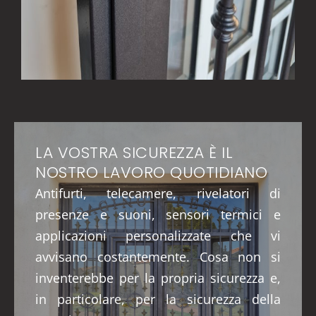
LA VOSTRA SICUREZZA È IL
NOSTRO LAVORO QUOTIDIANO
Antifurti, telecamere, rivelatori di
presenze e suoni, sensori termici e
applicazioni personalizzate che vi
avvisano costantemente. Cosa non si
inventerebbe per la propria sicurezza e,
in particolare, per la sicurezza della