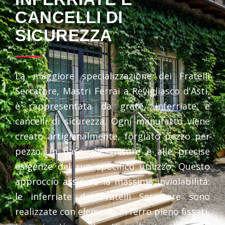
CANCELLI DI
SICUREZZA
La maggiore specializzazione dei Fratelli
Serratore, Mastri Ferrai a Revigliasco d'Asti,
è rappresentata da grate, inferriate e
cancelli di sicurezza. Ogni manufatto viene
creato artigianalmente, forgiato pezzo per
pezzo, in base alle misure e alle precise
esigenze del suo specifico utilizzo. Questo
approccio assicura la massima inviolabilità:
le inferriate dei Fratelli Serratore sono
realizzate con elementi in ferro pieno fissati,