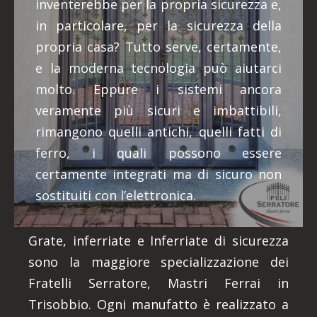
inventerebbe per la propria sicurezza e,
in particolare, per la sicurezza della
propria casa? Tutto serve, certamente,
e la moderna tecnologia può aiutarci
molto. Eppure i sistemi ancora
veramente più sicuri e imbattibili,
rimangono quelli antichi, quelli fatti di
ferro, i quali possono essere
certamente integrati ma di sicuro non
sostituiti con l’elettronica.
Grate, inferriate e Inferriate di sicurezza
sono la maggiore specializzazione dei
Fratelli Serratore, Mastri Ferrai in
Trisobbio. Ogni manufatto è realizzato a