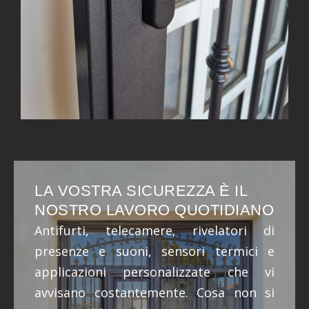
LA VOSTRA SICUREZZA È IL
NOSTRO LAVORO QUOTIDIANO
Antifurti, telecamere, rivelatori di
presenze e suoni, sensori termici e
applicazioni personalizzate che vi
avvisano costantemente. Cosa non si