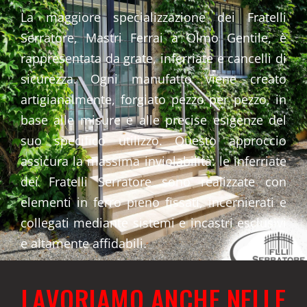
La maggiore specializzazione dei Fratelli
Serratore, Mastri Ferrai a Olmo Gentile, è
rappresentata da grate, inferriate e cancelli di
sicurezza. Ogni manufatto viene creato
artigianalmente, forgiato pezzo per pezzo, in
base alle misure e alle precise esigenze del
suo specifico utilizzo. Questo approccio
assicura la massima inviolabilità: le inferriate
dei Fratelli Serratore sono realizzate con
elementi in ferro pieno fissati, incernierati e
collegati mediante sistemi e incastri esclusivi
e altamente affidabili.
LAVORIAMO ANCHE NELLE