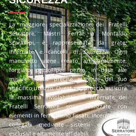
La maggiore specializzazione dei Fratelli
Serratore, Mastri Ferrai a Montaldo
Scarampi, è rappresentata da grate,
inferriate e cancelli di sicurezza. Ogni
manufatto viene creato artigianalmente,
forgiato pezzo per pezzo, in base alle
misure e alle precise esigenze del suo
specifico utilizzo. Questo approccio assicura
la massima inviolabilità: le inferriate dei
Fratelli Serratore sono realizzate con
elementi in ferro pieno fissati, incernierati e
collegati mediante sistemi e incastri
esclusivi e altamente affidabili.