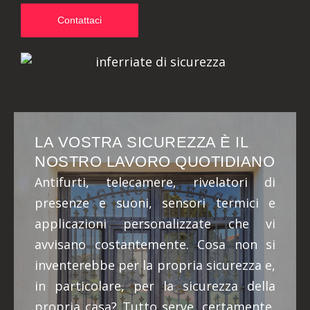
Contattaci
LA VOSTRA SICUREZZA È IL
NOSTRO LAVORO QUOTIDIANO
Antifurti, telecamere, rivelatori di
presenze e suoni, sensori termici e
applicazioni personalizzate che vi
avvisano costantemente. Cosa non si
inventerebbe per la propria sicurezza e,
in particolare, per la sicurezza della
propria casa? Tutto serve, certamente,