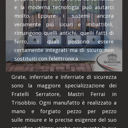
e la moderna tecnologia può aiutarci
molto. Eppure i sistemi ancora
veramente più sicuri e imbattibili,
rimangono quelli antichi, quelli fatti di
ferro, i quali possono essere
certamente integrati ma di sicuro non
sostituiti con l’elettronica.
Grate, inferriate e Inferriate di sicurezza
sono la maggiore specializzazione dei
Fratelli Serratore, Mastri Ferrai in
Trisobbio. Ogni manufatto è realizzato a
mano e forgiato pezzo per pezzo
sulle misure e le precise esigenze del suo