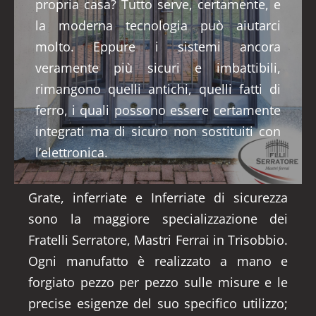
propria casa? Tutto serve, certamente, e
la moderna tecnologia può aiutarci
molto. Eppure i sistemi ancora
veramente più sicuri e imbattibili,
rimangono quelli antichi, quelli fatti di
ferro, i quali possono essere certamente
integrati ma di sicuro non sostituiti con
l’elettronica.
Grate, inferriate e Inferriate di sicurezza
sono la maggiore specializzazione dei
Fratelli Serratore, Mastri Ferrai in Trisobbio.
Ogni manufatto è realizzato a mano e
forgiato pezzo per pezzo sulle misure e le
precise esigenze del suo specifico utilizzo;