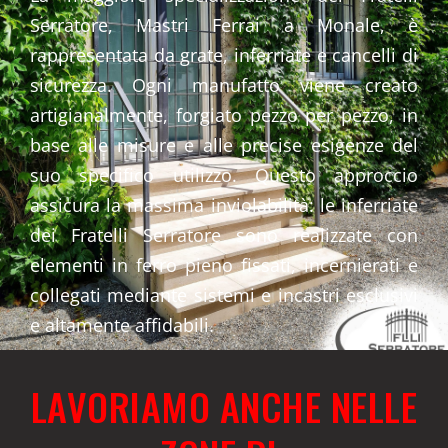
Serratore, Mastri Ferrai a Monale, è
rappresentata da grate, inferriate e cancelli di
sicurezza. Ogni manufatto viene creato
artigianalmente, forgiato pezzo per pezzo, in
base alle misure e alle precise esigenze del
suo specifico utilizzo. Questo approccio
assicura la massima inviolabilità: le inferriate
dei Fratelli Serratore sono realizzate con
elementi in ferro pieno fissati, incernierati e
collegati mediante sistemi e incastri esclusivi
e altamente affidabili.
LAVORIAMO ANCHE NELLE