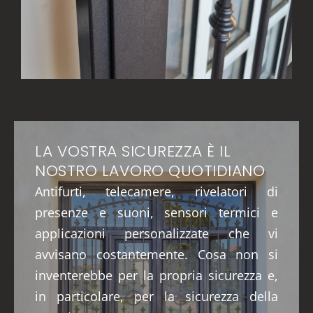
LA VOSTRA SICUREZZA È IL
NOSTRO LAVORO QUOTIDIANO
Antifurti, telecamere, rivelatori di
presenze e suoni, sensori termici e
applicazioni personalizzate che vi
avvisano costantemente. Cosa non si
inventerebbe per la propria sicurezza e,
in particolare, per la sicurezza della