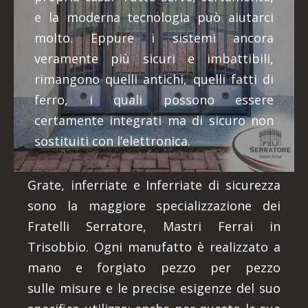
e la moderna tecnologia può aiutarci
molto. Eppure i sistemi ancora
veramente più sicuri e imbattibili,
rimangono quelli antichi, quelli fatti di
ferro, i quali possono essere
certamente integrati ma di sicuro non
sostituiti con l’elettronica.
Grate, inferriate e Inferriate di sicurezza
sono la maggiore specializzazione dei
Fratelli Serratore, Mastri Ferrai in
Trisobbio. Ogni manufatto è realizzato a
mano e forgiato pezzo per pezzo
sulle misure e le precise esigenze del suo