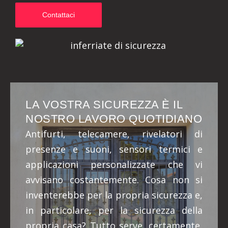
Contattaci
LA VOSTRA SICUREZZA È IL
NOSTRO LAVORO QUOTIDIANO
Antifurti, telecamere, rivelatori di
presenze e suoni, sensori termici e
applicazioni personalizzate che vi
avvisano costantemente. Cosa non si
inventerebbe per la propria sicurezza e,
in particolare, per la sicurezza della
propria casa? Tutto serve, certamente,