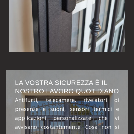
LA VOSTRA SICUREZZA È IL
NOSTRO LAVORO QUOTIDIANO
Antifurti, telecamere, rivelatori di
presenze e suoni, sensori termici e
applicazioni personalizzate che vi
avvisano costantemente. Cosa non si