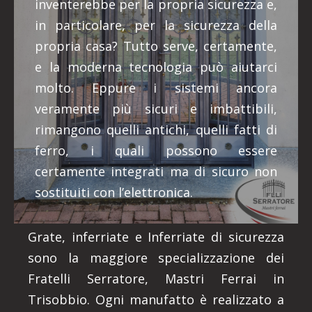
inventerebbe per la propria sicurezza e,
in particolare, per la sicurezza della
propria casa? Tutto serve, certamente,
e la moderna tecnologia può aiutarci
molto. Eppure i sistemi ancora
veramente più sicuri e imbattibili,
rimangono quelli antichi, quelli fatti di
ferro, i quali possono essere
certamente integrati ma di sicuro non
sostituiti con l’elettronica.
Grate, inferriate e Inferriate di sicurezza
sono la maggiore specializzazione dei
Fratelli Serratore, Mastri Ferrai in
Trisobbio. Ogni manufatto è realizzato a