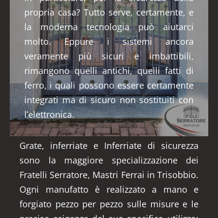
propria casa? Tutto serve, certamente, e
la moderna tecnologia può aiutarci
molto. Eppure i sistemi ancora
veramente più sicuri e imbattibili,
rimangono quelli antichi, quelli fatti di
ferro, i quali possono essere certamente
integrati ma di sicuro non sostituiti con
l’elettronica.
Grate, inferriate e Inferriate di sicurezza
sono la maggiore specializzazione dei
Fratelli Serratore, Mastri Ferrai in Trisobbio.
Ogni manufatto è realizzato a mano e
forgiato pezzo per pezzo sulle misure e le