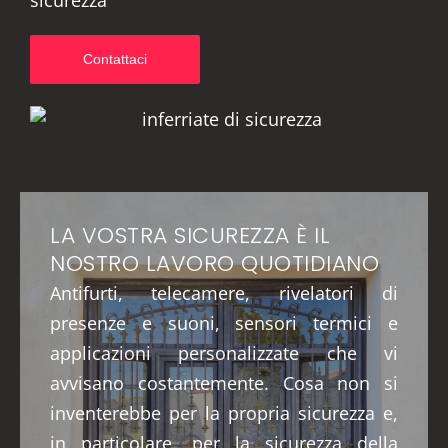
sicurezza
Contattaci
LA VOSTRA SICUREZZA È IL
NOSTRO LAVORO QUOTIDIANO
Antifurti, telecamere, rivelatori di
presenze e suoni, sensori termici e
applicazioni personalizzate che vi
avvisano costantemente. Cosa non si
inventerebbe per la propria sicurezza e,
in particolare, per la sicurezza della