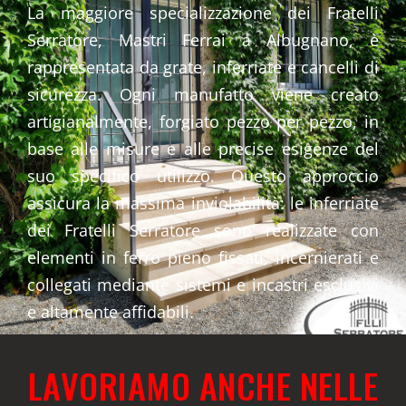
La maggiore specializzazione dei Fratelli
Serratore, Mastri Ferrai a Albugnano, è
rappresentata da grate, inferriate e cancelli di
sicurezza. Ogni manufatto viene creato
artigianalmente, forgiato pezzo per pezzo, in
base alle misure e alle precise esigenze del
suo specifico utilizzo. Questo approccio
assicura la massima inviolabilità: le inferriate
dei Fratelli Serratore sono realizzate con
elementi in ferro pieno fissati, incernierati e
collegati mediante sistemi e incastri esclusivi
e altamente affidabili.
LAVORIAMO ANCHE NELLE